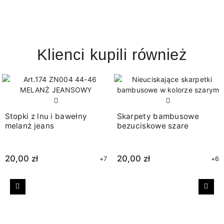
Klienci kupili również
Stopki z lnu i bawełny
Skarpety bambusowe
melanż jeans
bezuciskowe szare
20,00 zł
20,00 zł
+7
+6
Poprzedni
Nast