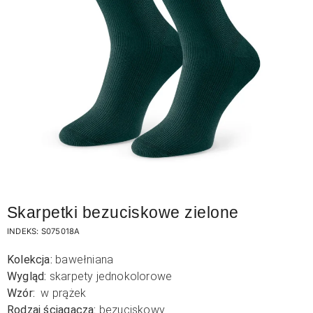
Skarpetki bezuciskowe zielone
INDEKS:
S075018A
Kolekcja:
bawełniana
Wygląd:
skarpety jednokolorowe
Wzór:
w prążek
Rodzaj ściągacza:
bezuciskowy