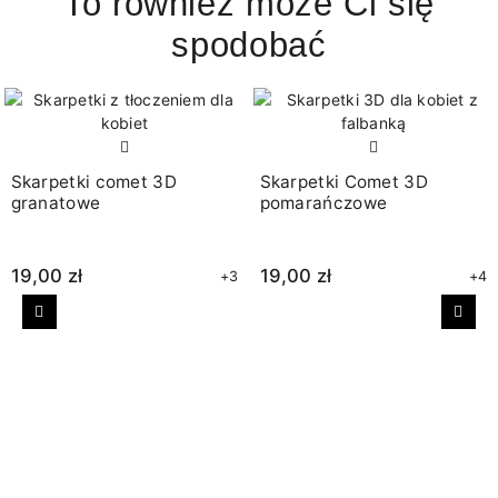
To również może Ci się
spodobać
Skarpetki comet 3D
Skarpetki Comet 3D
granatowe
pomarańczowe
19,00 zł
19,00 zł
+3
+4
Poprzedni
Nast