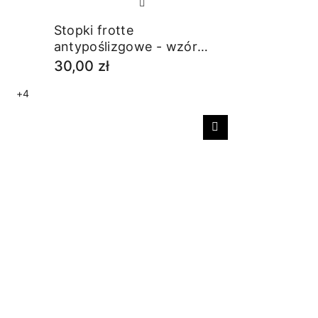
Stopki frotte
antypoślizgowe - wzór
łowicki
30,00 zł
+4
Następny
Podkolanó
paskami 
24,00 zł