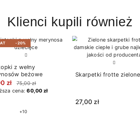
Klienci kupili również
BAT
-20%
topki z wełny
ynosów beżowe
Skarpetki frotte zielon
00 zł
75,00 zł
iższa cena:
60,00 zł
27,00 zł
+10