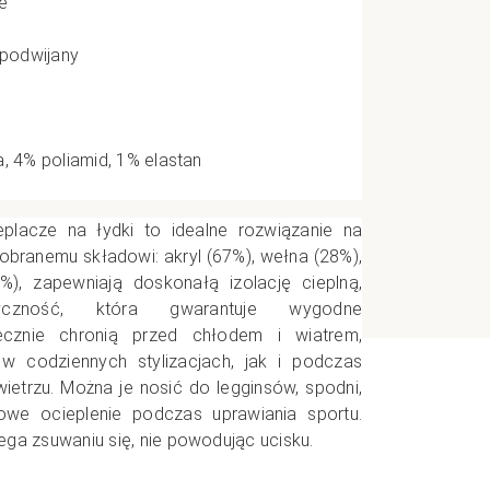
e
e
 podwijany
CI
, 4% poliamid, 1% elastan
placze na łydki to idealne rozwiązanie na
 dobranemu składowi: akryl (67%), wełna (28%),
1%), zapewniają doskonałą izolację cieplną,
yczność, która gwarantuje wygodne
ecznie chronią przed chłodem i wiatrem,
w codziennych stylizacjach, jak i podczas
etrzu. Można je nosić do legginsów, spodni,
owe ocieplenie podczas uprawiania sportu.
ga zsuwaniu się, nie powodując ucisku.