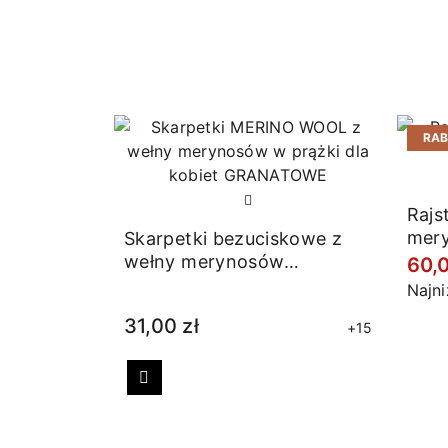
RA
Rajs
mer
Skarpetki bezuciskowe z
wełny merynosów
60,
granatowe
Najn
31,00 zł
+15
Poprzedni