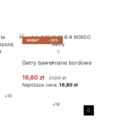
RABAT
-20%
RABAT
Getry bawełniane bordowe
e
16,80 zł
21,00 zł
Najniższa cena:
16,80 zł
+10
+19
Następny
Skarpetki