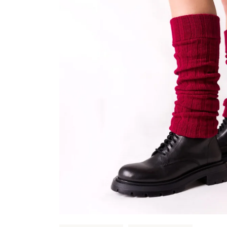
Sportowe
Ciepłe
Anty
Antypoślizgowe
Rozmiar
Do s
Ciepłe
Ciep
RAJSTOPY
GE
OPAK
Ciepłe
Jedn
Wzo
Ciep