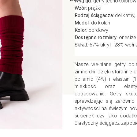
Wygląd:
getry jednokolorow
Wzór:
prążki
poślizgowe
Antypoślizgowe
Sportow
Rodzaj ściągacza:
delikatny,
 XL
pania
Ciepłe
Ciepłe
Model:
do kolan
łe
Do spania
Kolor:
bordowy
Dostępne rozmiary:
onesize
GETRY
NOWOŚ
Rozmiar XL
Skład:
67% akryl, 28% wełna
TRY
NOWOŚCI
OPAKOWANIA
Jednokolorowe
OWANIA
okolorowe
Wzorowane
Nasze wełniane getry ocie
rowane
zimne dni! Dzięki starannie
poliamid (4%) i elastan (
łe
miękkość oraz elast
dopasowanie.
Getry skut
sprawdzając się zarówno 
aktywności na świeżym powi
sukienek czy jako dodatk
Elastyczny ściągacz zapobie