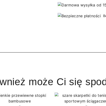
B
ównież może Ci się spo