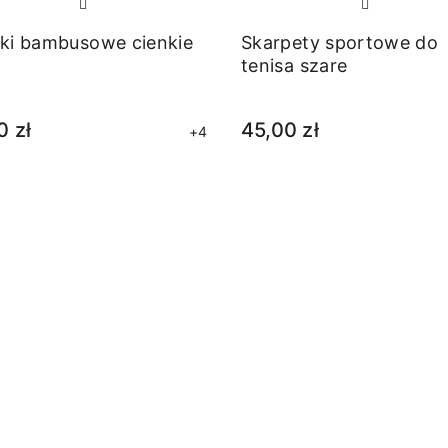
ki bambusowe cienkie
Skarpety sportowe do
tenisa szare
0 zł
45,00 zł
+4