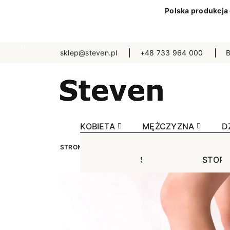
Polska produkcja
sklep@steven.pl
+48 733 964 000
B
KOBIETA
MĘŻCZYZNA
D
STRONA GŁÓWNA
KOBIETA
GETRY WEŁNIANE
STOPKI
STOPK
SKA
Jednokolorowe
Jednok
Jedn
Niewidoczne
Niewid
Wzo
Wzorowane
Wzorow
Bezu
Bezuciskowe
Sporto
Spo