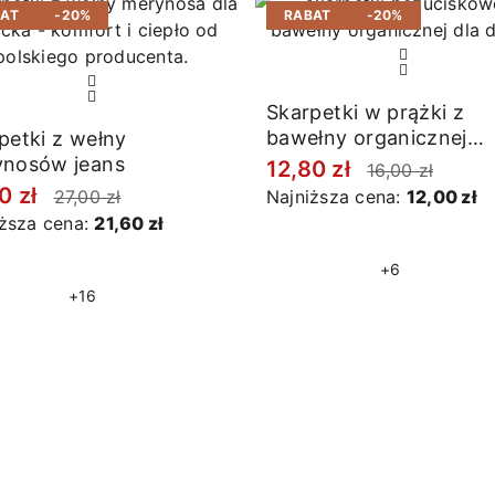
BAT
-20%
RABAT
-20%
Skarpetki w prążki z
bawełny organicznej
petki z wełny
melanż grafitowe
nosów jeans
12,80 zł
16,00 zł
0 zł
27,00 zł
Najniższa cena:
12,00 zł
iższa cena:
21,60 zł
+6
+16