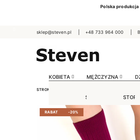
Polska produkcja
sklep@steven.pl
+48 733 964 000
B
KOBIETA
MĘŻCZYZNA
D
STRONA GŁÓWNA
DZIECKO
SKARPETKI
J
STOPKI
STOPK
SKA
Jednokolorowe
Jednok
Jedn
RABAT
-20%
Niewidoczne
Niewid
Wzo
Wzorowane
Wzorow
Bezu
Bezuciskowe
Sporto
Spo