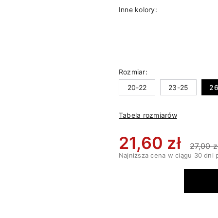
Inne kolory:
Rozmiar:
20-22
23-25
26
Tabela rozmiarów
21,60 zł
27,00 z
Najniższa cena w ciągu 30 dni 