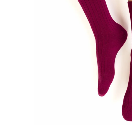
Sportowe
Ciepłe
Anty
Antypoślizgowe
Rozmiar
Do s
Ciepłe
Ciep
RAJSTOPY
GE
OPAK
Ciepłe
Jedn
Wzo
Ciep