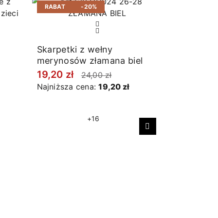
RABAT
-20%
RABAT
Skarpetki z wełny
merynosów złamana biel
19,20 zł
24,00 zł
Najniższa cena:
19,20 zł
+16
Następny
Skarpetki 
bawełny o
melanż j
12,80 zł
Najniższa 