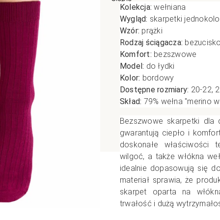
Kolekcja:
wełniana
poślizgowe
Antypoślizgowe
Sportow
Wygląd:
skarpetki jednokol
Wzór:
prążki
 XL
pania
Ciepłe
Ciepłe
Rodzaj ściągacza:
bezucisk
łe
Do spania
Komfort:
bezszwowe
GETRY
NOWOŚ
Rozmiar XL
Model:
do łydki
TRY
NOWOŚCI
OPAKOWANIA
Kolor:
bordowy
Jednokolorowe
Dostępne rozmiary:
20-22, 2
OWANIA
okolorowe
Wzorowane
Skład:
79% wełna "merino wo
rowane
Bezszwowe skarpetki dla 
łe
gwarantują ciepło i komfo
doskonałe właściwości te
wilgoć, a także włókna weł
idealnie dopasowują się do
materiał sprawia, że produ
skarpet oparta na włókn
trwałość i dużą wytrzymałoś