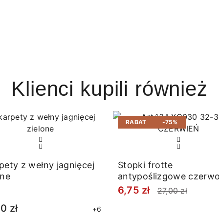
Klienci kupili również
RABAT
-75%
pety z wełny jagnięcej
Stopki frotte
one
antypoślizgowe czerw
choinką
6,75 zł
27,00 zł
0 zł
+6