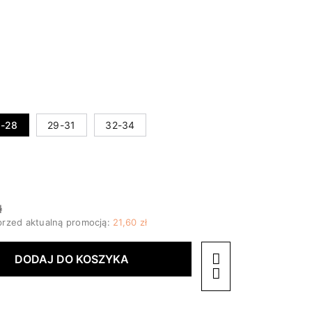
-28
29-31
32-34
ł
przed aktualną promocją:
21,60 zł
DODAJ DO KOSZYKA