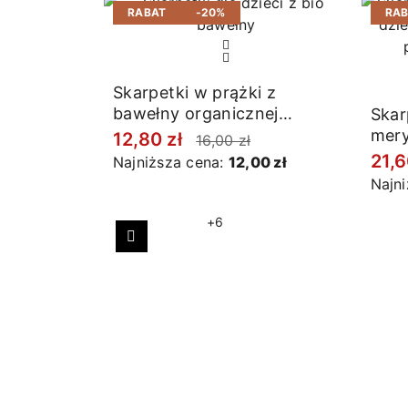
RABAT
-20%
RA
Skarpetki w prążki z
bawełny organicznej
Skar
złamana biel
mery
12,80 zł
16,00 zł
21,6
Najniższa cena:
12,00 zł
Najn
+6
Poprzedni