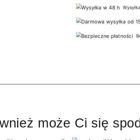
Wysyłka
B
ównież może Ci się spo