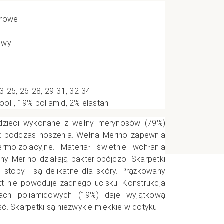
e
orowe
owy
CI
3-25, 26-28, 29-31, 32-34
ol", 19% poliamid, 2% elastan
dzieci wykonane z wełny merynosów (79%)
rt podczas noszenia. Wełna Merino zapewnia
rmoizolacyjne. Materiał świetnie wchłania
ny Merino działają bakteriobójczo. Skarpetki
 stopy i są delikatne dla skóry. Prążkowany
kt nie powoduje żadnego ucisku. Konstrukcja
ach poliamidowych (19%) daje wyjątkową
ć. Skarpetki są niezwykle miękkie w dotyku.