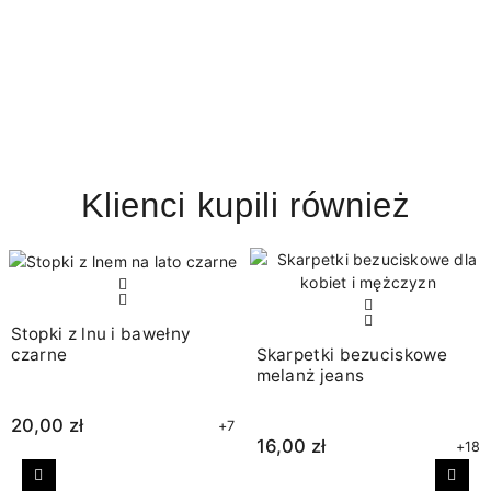
Klienci kupili również
Stopki z lnu i bawełny
czarne
Skarpetki bezuciskowe
melanż jeans
20,00 zł
+7
16,00 zł
+18
Poprzedni
Nast