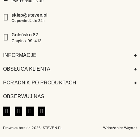
Pon-Pt 8:00-16.00
sklep@steven.pl
Odpowiedź do 24h
Goleńsko 87
Chąśno 99-413
+
INFORMACJE
+
OBSŁUGA KLIENTA
+
PORADNIK PO PRODUKTACH
OBSERWUJ NAS
FACEBOOK
INSTAGRAM
LINKEDIN
TIKTOK
Prawa autorskie 2026: STEVEN.PL
Wdrożenie:
Waynet