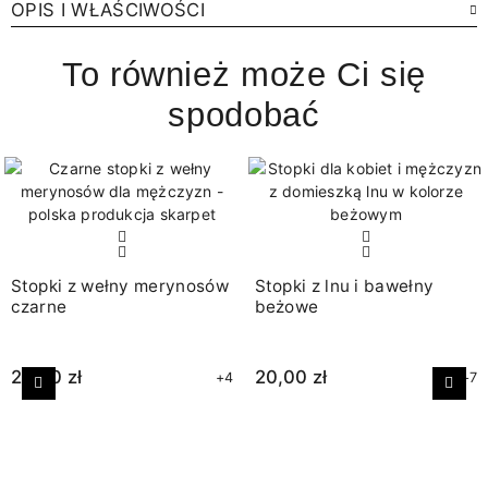
OPIS I WŁAŚCIWOŚCI
To również może Ci się
spodobać
Stopki z wełny merynosów
Stopki z lnu i bawełny
czarne
beżowe
25,00 zł
20,00 zł
+4
+7
Poprzedni
Nast