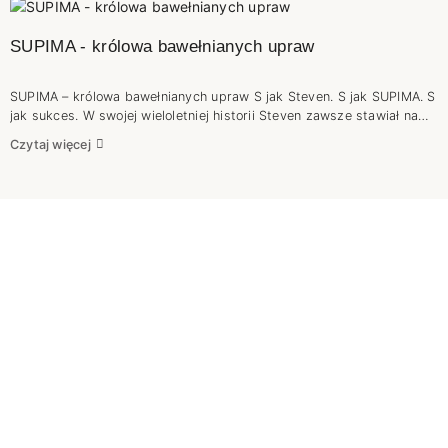
SUPIMA - królowa bawełnianych upraw
SUPIMA – królowa bawełnianych upraw S jak Steven. S jak SUPIMA. S
jak sukces. W swojej wieloletniej historii Steven zawsze stawiał na
jakość. Szanujemy naszych klientów i bardzo zależy nam na ich
Czytaj więcej
opinii, dlatego nie ma mowy o pójściu na skróty. Sukces na rynku
można odnieść tylko wtedy, gdy tworzy się z pasją i solidnością .
Cudów nie ma. Żeby powstał dobry wyrób końcowy trzeba zadbać o
wysokogatunkową przędzę. Nie jest więc zaskoczeniem, że swoją
uwagę skierowaliśmy na Supimę. Jeśli chcesz poznać ją bliżej to
zapraszamy do lektury.