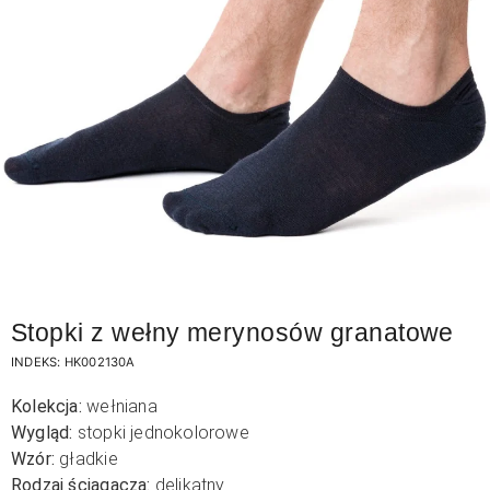
Stopki z wełny merynosów granatowe
INDEKS:
HK002130A
Kolekcja:
wełniana
Wygląd:
stopki jednokolorowe
Wzór:
gładkie
Rodzaj ściągacza:
delikatny