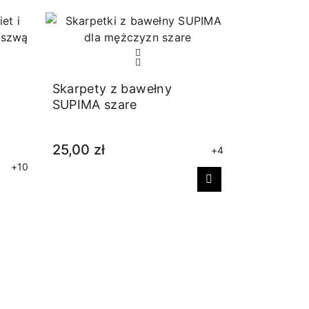
Skarpety z bawełny
SUPIMA szare
25,00 zł
+4
+10
Następny
Skarpetki 
sportowe
25,00 zł