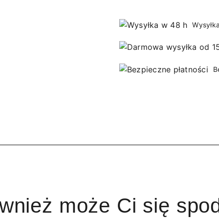
Wysyłka
B
ównież może Ci się spo