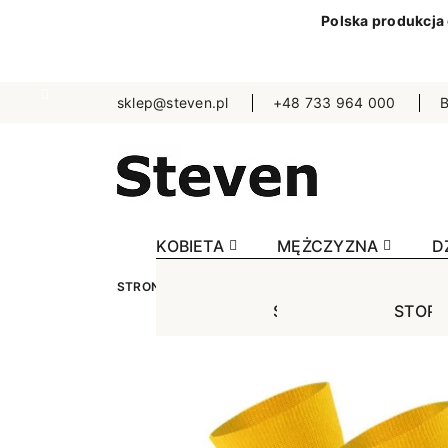
Polska produkcja
sklep@steven.pl
+48 733 964 000
B
KOBIETA
MĘŻCZYZNA
D
STRONA GŁÓWNA
MĘŻCZYZNA
SKARPETKI
STOPKI
STOPK
SKA
Jednokolorowe
Jednok
Jedn
Niewidoczne
Niewid
Wzo
Wzorowane
Wzorow
Bezu
Bezuciskowe
Sporto
Spo