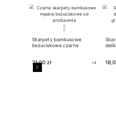
Skarpety bambusowe
Skar
bezuciskowe czarne
deli
21,00 zł
18,0
+4
Poprzedni