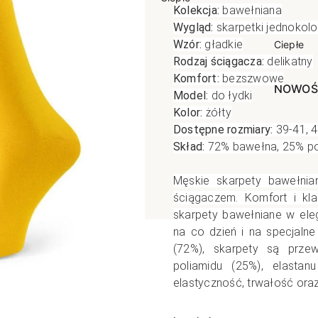
Kolekcja:
bawełniana
poślizgowe
Antypoślizgowe
Sportow
Wygląd:
skarpetki jednokol
Wzór:
gładkie
 XL
pania
Ciepłe
Ciepłe
Rodzaj ściągacza:
delikatny
łe
Do spania
Komfort:
bezszwowe
GETRY
NOWOŚ
Rozmiar XL
Model:
do łydki
TRY
NOWOŚCI
OPAKOWANIA
Kolor:
żółty
Jednokolorowe
Dostępne rozmiary:
39-41, 4
OWANIA
okolorowe
Wzorowane
Skład:
72% bawełna, 25% pol
rowane
Męskie skarpety bawełnia
łe
ściągaczem. Komfort i kl
skarpety bawełniane w ele
na co dzień i na specjalne
(72%), skarpety są prze
poliamidu (25%), elastan
elastyczność, trwałość ora