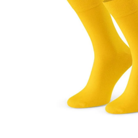
Sportowe
Ciepłe
Anty
Antypoślizgowe
Rozmiar
Do s
Ciepłe
Ciep
RAJSTOPY
GE
OPAK
Ciepłe
Jedn
Wzo
Ciep