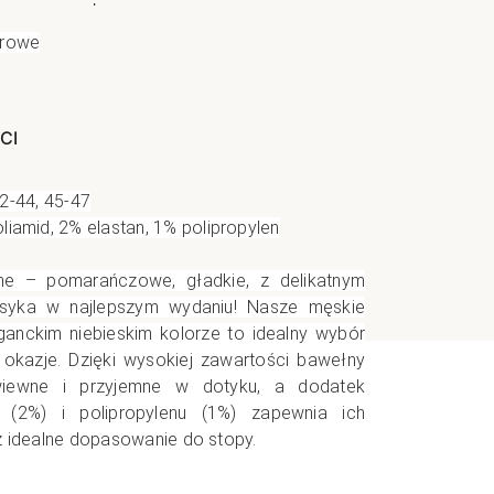
e
orowe
CI
2-44, 45-47
iamid, 2% elastan, 1
% polipropylen
ne – pomarańczowe, gładkie, z delikatnym
asyka w najlepszym wydaniu! Nasze męskie
ganckim niebieskim kolorze to idealny wybór
 okazje. Dzięki wysokiej zawartości bawełny
wiewne i przyjemne w dotyku, a dodatek
u (2%) i polipropylenu (1%) zapewnia ich
z idealne dopasowanie do stopy.