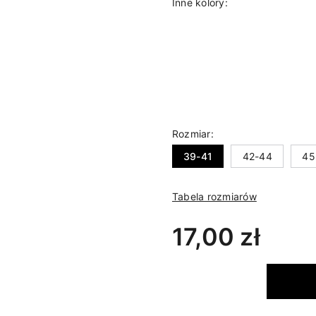
Inne kolory:
Rozmiar:
39-41
42-44
45
Tabela rozmiarów
17,00 zł