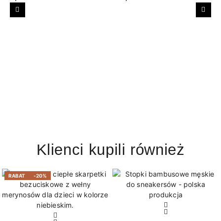
Poprzedni
Nast
Klienci kupili również
RABAT
-20%