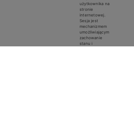
użytkownika na
stronie
internetowej.
Sesja jest
mechanizmem
umożliwiającym
zachowanie
stanu i
informacji o
użytkowniku
pomiędzy
poszczególnymi
żądaniami w
trakcie jednej
PHPSESSID
Steven
Sesja
sesji połączenia.
Ciasto
PHPSESSID
przechowuje
unikalny
identyfikator
sesji, który jest
wymagany do
przetwarzania