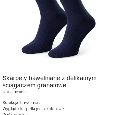
Skarpety bawełniane z delikatnym
ściągaczem granatowe
INDEKS:
I111056B
Kolekcja:
bawełniana
Wygląd:
skarpetki jednokolorowe
Wzór:
gładkie