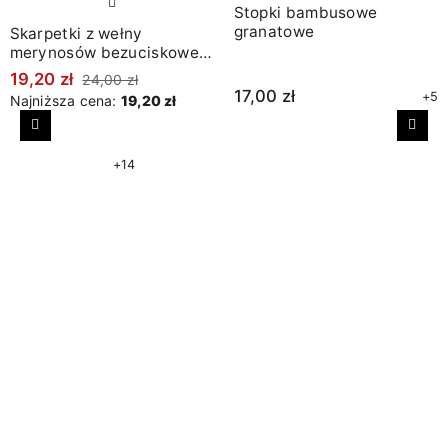
Stopki bambusowe
granatowe
Skarpetki z wełny
merynosów bezuciskowe
w prążki jeans
19,20 zł
24,00 zł
17,00 zł
+5
Najniższa cena:
19,20 zł
Poprzedni
Nast
+14