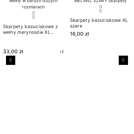
Skarpety bezuciskowe XL
szare
Skarpety bezuciskowe z
wełny merynosów XL
16,00 zł
melanż grafit
33,00 zł
+2
Poprzedni
Nast