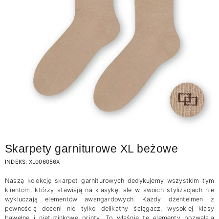
Skarpety garniturowe XL beżowe
INDEKS:
XL006056X
Naszą kolekcję skarpet garniturowych dedykujemy wszystkim tym
klientom, którzy stawiają na klasykę, ale w swoich stylizacjach nie
wykluczają elementów awangardowych. Każdy dżentelmen z
pewnością doceni nie tylko delikatny ściągacz, wysokiej klasy
bawełnę i nietuzinkowe printy. To właśnie te elementy pozwalają