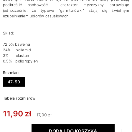
podkreślić osobowość i charakter mężczyzny sprawiając
jednocześnie, że typowe "garniturówki" stają się świetnym
uzupełnieniem ubiorów casualowych.
Skład:
72,5% bawełna
24% poliamid
3% elastan
0,5% polipropylen
Rozmiar:
47-50
Tabela rozmiarów
11,90 zł
17,00 zł
DODAJ DO KOSZYKA