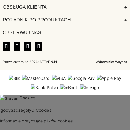
+
OBSŁUGA KLIENTA
+
PORADNIK PO PRODUKTACH
OBSERWUJ NAS
FACEBOOK
INSTAGRAM
LINKEDIN
TIKTOK
Prawa autorskie 2026: STEVEN.PL
Wdrożenie:
Waynet
Cookies
Zgody
Szczegóły
O Cookies
Informacje dotyczące plików cookies