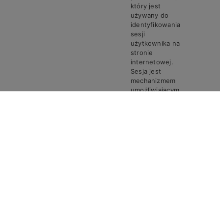
który jest
używany do
identyfikowania
sesji
użytkownika na
stronie
internetowej.
Sesja jest
mechanizmem
umożliwiającym
zachowanie
stanu i
informacji o
użytkowniku
pomiędzy
poszczególnymi
żądaniami w
trakcie jednej
PHPSESSID
Steven
Sesja
sesji połączenia.
Ciasto
PHPSESSID
przechowuje
unikalny