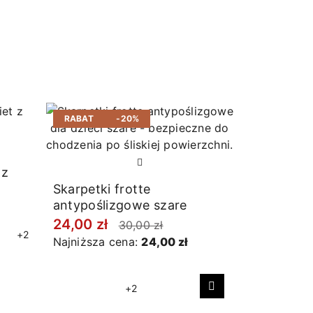
RABAT
-20%
 z
Skarpetki frotte
antypoślizgowe szare
24,00 zł
30,00 zł
+2
Najniższa cena:
24,00 zł
+2
Następny