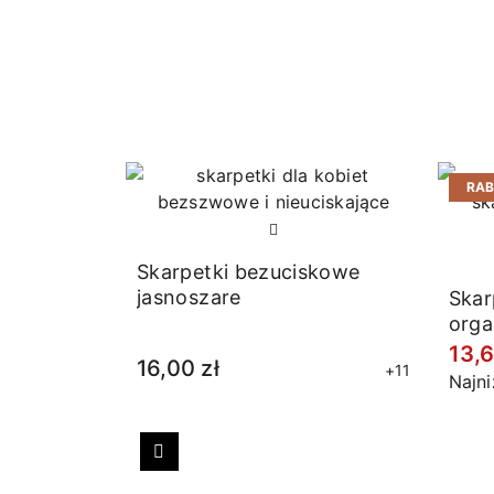
RA
Skarpetki bezuciskowe
jasnoszare
Skar
orga
13,6
16,00 zł
+11
Najn
Poprzedni