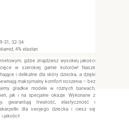
e
CI
9-31, 32-34
iamid, 4% elastan
ernetowym, gdzie znajdziesz wysokiej jakości
ecięce w szerokiej gamie kolorów! Nasze
hające i delikatne dla skóry dziecka, a dzięki
ewniają maksymalny komfort noszenia – bez
rujemy gładkie modele w różnych barwach,
eń, jak i na specjalne okazje. Wykonane z
y, gwarantują trwałość, elastyczność i
skarpetki dla swojego dziecka i ciesz się
i jakości!