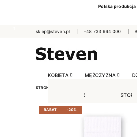
Polska produkcja
sklep@steven.pl
+48 733 964 000
B
KOBIETA
MĘŻCZYZNA
D
STRONA GŁÓWNA
DZIECKO
SKARPETKI
J
STOPKI
STOPK
SKA
Jednokolorowe
Jednok
Jedn
RABAT
-20%
Niewidoczne
Niewid
Wzo
Wzorowane
Wzorow
Bezu
Bezuciskowe
Sporto
Spo