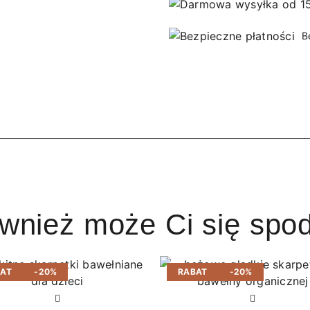
B
ównież może Ci się spo
BAT
-20%
RABAT
-20%