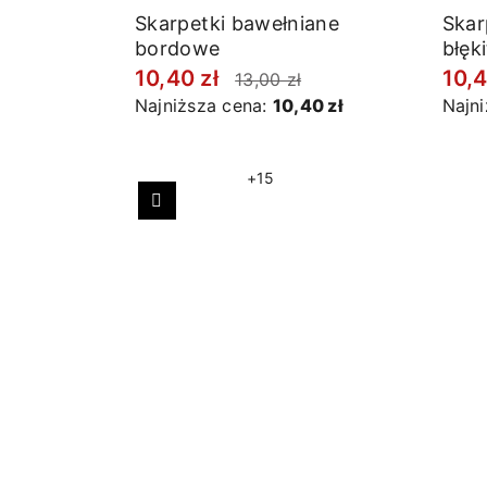
Skarpetki bawełniane
Skar
bordowe
błęk
10,40 zł
10,4
13,00 zł
Najniższa cena:
10,40 zł
Najn
+15
Poprzedni