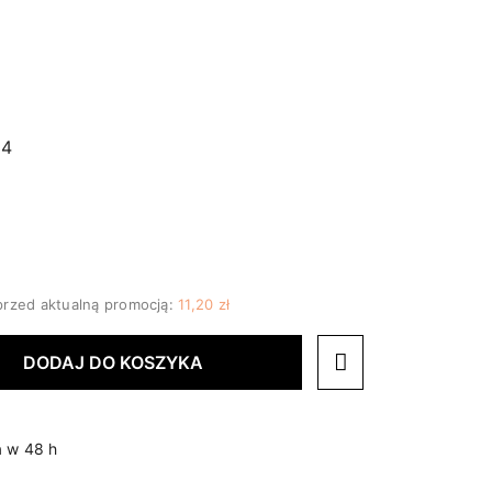
34
przed aktualną promocją:
11,20 zł
DODAJ DO KOSZYKA
 w 48 h