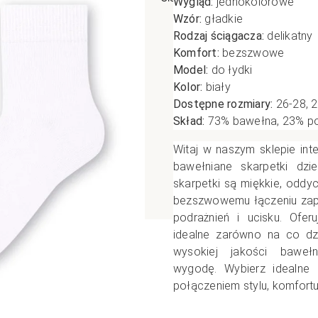
Wygląd:
jednokolorowe
Wzór:
gładkie
poślizgowe
Antypoślizgowe
Sportow
Rodzaj ściągacza:
delikatny
 XL
pania
Ciepłe
Ciepłe
Komfort:
bezszwowe
łe
Do spania
Model:
do łydki
Kolor:
biały
GETRY
NOWOŚ
Rozmiar XL
Dostępne rozmiary:
26-28, 2
TRY
NOWOŚCI
OPAKOWANIA
Jednokolorowe
Skład:
73% bawełna, 23% pol
OWANIA
okolorowe
Wzorowane
Witaj w naszym sklepie int
rowane
bawełniane skarpetki dzi
skarpetki są miękkie, oddyc
łe
bezszwowemu łączeniu zap
podrażnień i ucisku. Ofe
idealne zarówno na co dzi
wysokiej jakości bawełn
wygodę.
Wybierz idealne 
połączeniem stylu, komfortu 