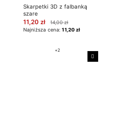
Skarpetki 3D z falbanką
szare
11,20 zł
14,00 zł
Najniższa cena:
11,20 zł
+2
Następny
Skarpetki 
sportowe
17,60 zł
Najniższa 