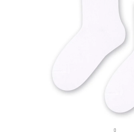
Sportowe
Ciepłe
Anty
Antypoślizgowe
Rozmiar
Do s
Ciepłe
Ciep
RAJSTOPY
GE
OPAK
Ciepłe
Jedn
Wzo
Ciep