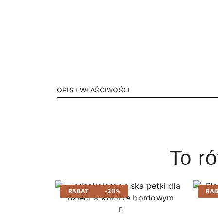
OPIS I WŁAŚCIWOŚCI
To r
RABAT
-20%
RA