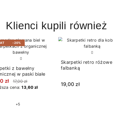
Klienci kupili również
BAT
-20%
Skarpetki retro różowe
falbanką
petki z bawełny
nicznej w paski białe
0 zł
17,00 zł
19,00 zł
iższa cena:
13,60 zł
+5