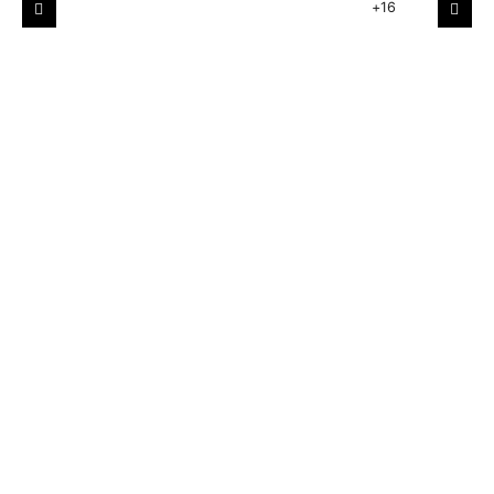
+16
Poprzedni
Nast