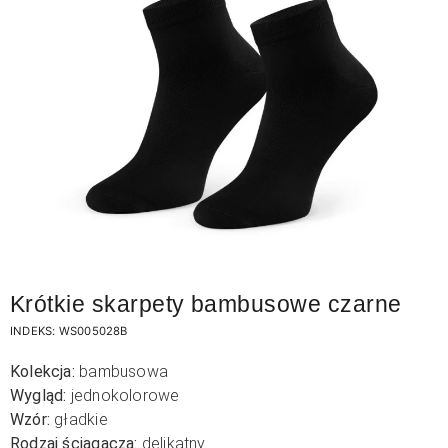
Krótkie skarpety bambusowe czarne
INDEKS:
WS005028B
Kolekcja:
bambusowa
Wygląd:
jednokolorowe
Wzór:
gładkie
Rodzaj ściągacza:
delikatny