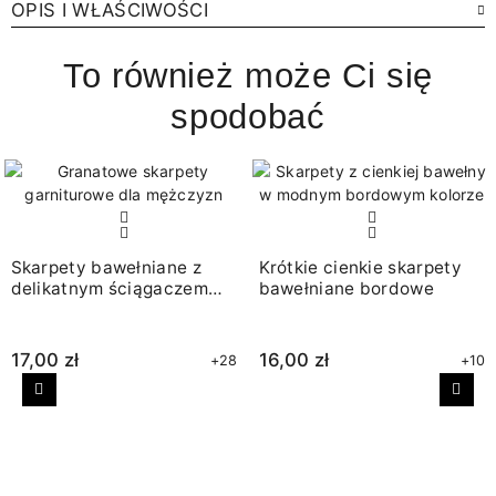
OPIS I WŁAŚCIWOŚCI
To również może Ci się
spodobać
Skarpety bawełniane z
Krótkie cienkie skarpety
delikatnym ściągaczem
bawełniane bordowe
granatowe
17,00 zł
16,00 zł
+28
+10
Poprzedni
Nast