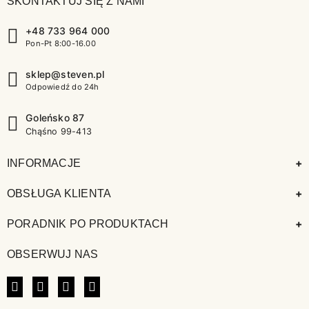
SKONTAKTUJ SIĘ Z NAMI
+48 733 964 000
Pon-Pt 8:00-16.00
sklep@steven.pl
Odpowiedź do 24h
Goleńsko 87
Chąśno 99-413
+
INFORMACJE
+
OBSŁUGA KLIENTA
+
PORADNIK PO PRODUKTACH
OBSERWUJ NAS
FACEBOOK
INSTAGRAM
LINKEDIN
TIKTOK