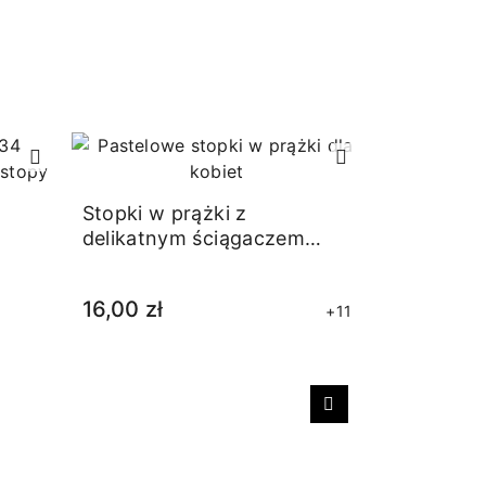
RABAT
Stopki w prążki z
delikatnym ściągaczem
zielone
16,00 zł
+11
Następny
Skarpetki
błękitne