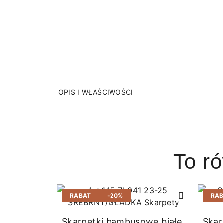
OPIS I WŁAŚCIWOŚCI
To r
RABAT
-20%
RA
Skarpetki bambusowe białe
Skar