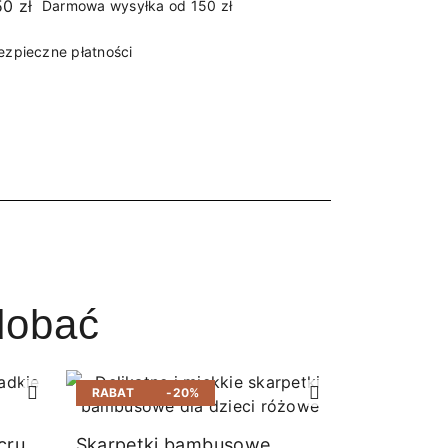
Darmowa wysyłka od 150 zł
ezpieczne płatności
dobać
RABAT
-20%
RABAT
cru
Skarpetki bambusowe