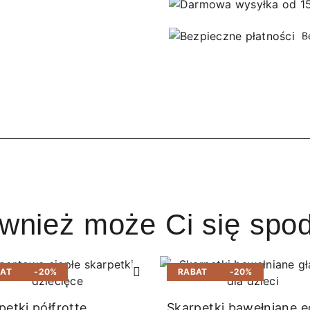
B
ównież może Ci się spo
BAT
-20%
RABAT
-20%
petki półfrotte
Skarpetki bawełniane e