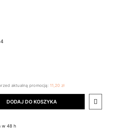
34
przed aktualną promocją:
11,20 zł
DODAJ DO KOSZYKA
 w 48 h