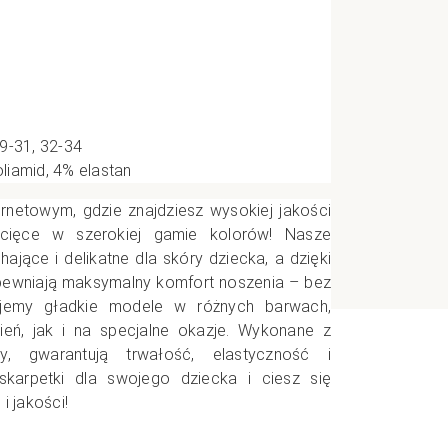
e
CI
9-31, 32-34
iamid, 4% elastan
ernetowym, gdzie znajdziesz wysokiej jakości
ecięce w szerokiej gamie kolorów! Nasze
hające i delikatne dla skóry dziecka, a dzięki
ewniają maksymalny komfort noszenia – bez
rujemy gładkie modele w różnych barwach,
eń, jak i na specjalne okazje. Wykonane z
y, gwarantują trwałość, elastyczność i
skarpetki dla swojego dziecka i ciesz się
i jakości!