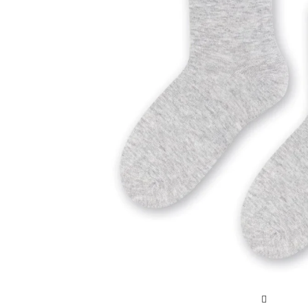
Sportowe
Ciepłe
Anty
Antypoślizgowe
Rozmiar
Do s
Ciepłe
Ciep
RAJSTOPY
GE
OPAK
Ciepłe
Jedn
Wzo
Ciep