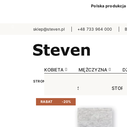
Polska produkcja
sklep@steven.pl
+48 733 964 000
B
KOBIETA
MĘŻCZYZNA
D
STRONA GŁÓWNA
DZIECKO
SKARPETKI
J
STOPKI
STOPK
SKA
Jednokolorowe
Jednok
Jedn
RABAT
-20%
Niewidoczne
Niewid
Wzo
Wzorowane
Wzorow
Bezu
Bezuciskowe
Sporto
Spo