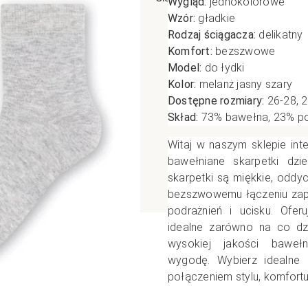
Wygląd:
jednokolorowe
Wzór:
gładkie
poślizgowe
Antypoślizgowe
Sportow
Rodzaj ściągacza:
delikatny
 XL
pania
Ciepłe
Ciepłe
Komfort:
bezszwowe
łe
Do spania
Model:
do łydki
Kolor:
melanż jasny szary
GETRY
NOWOŚ
Rozmiar XL
Dostępne rozmiary:
26-28, 2
TRY
NOWOŚCI
OPAKOWANIA
Jednokolorowe
Skład:
73% bawełna, 23% pol
OWANIA
okolorowe
Wzorowane
Witaj w naszym sklepie int
rowane
bawełniane skarpetki dzi
skarpetki są miękkie, oddyc
łe
bezszwowemu łączeniu zap
podrażnień i ucisku. Ofe
idealne zarówno na co dzi
wysokiej jakości bawełn
wygodę.
Wybierz idealne 
połączeniem stylu, komfortu 