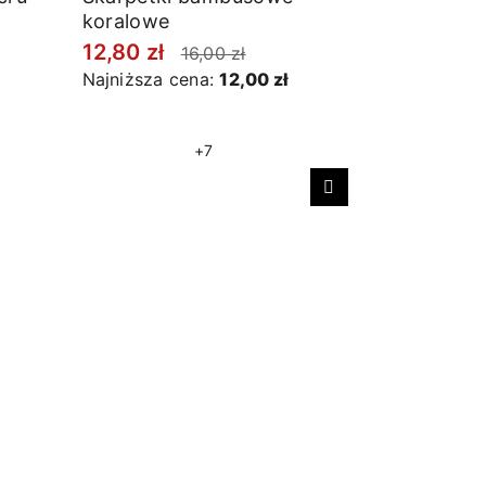
koralowe
12,80 zł
16,00 zł
Najniższa cena:
12,00 zł
+7
Następny
Skarpetki
ecru
11,20 zł
Najniższa 