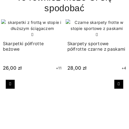
spodobać
Skarpetki półfrotte
Skarpety sportowe
beżowe
półfrotte czarne z paskami
26,00 zł
28,00 zł
+11
+4
Poprzedni
Nast