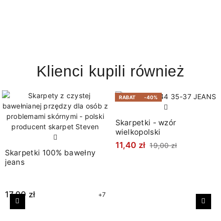
Klienci kupili również
RABAT
-40%
Skarpetki - wzór
wielkopolski
11,40 zł
19,00 zł
Skarpetki 100% bawełny
jeans
17,00 zł
+7
Poprzedni
Nast