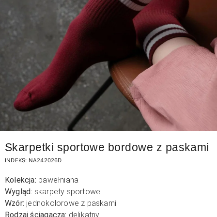
Skarpetki sportowe bordowe z paskami
INDEKS:
NA242026D
Kolekcja:
bawełniana
Wygląd:
skarpety sportowe
Wzór:
jednokolorowe z paskami
Rodzaj ściągacza:
delikatny