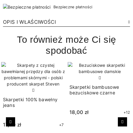
Bezpieczne płatności
OPIS I WŁAŚCIWOŚCI
To również może Ci się
spodobać
Skarpetki bambusowe
bezuciskowe czarne
Skarpetki 100% bawełny
jeans
18,00 zł
+12
17,00 zł
Poprzedni
Nast
+7