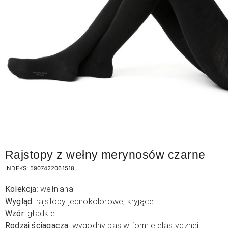
Rajstopy z wełny merynosów czarne
INDEKS:
5907422061518
Kolekcja
: wełniana
Wygląd
: rajstopy jednokolorowe, kryjące
Wzór
: gładkie
Rodzaj ściągacza
: wygodny pas w formie elastycznej