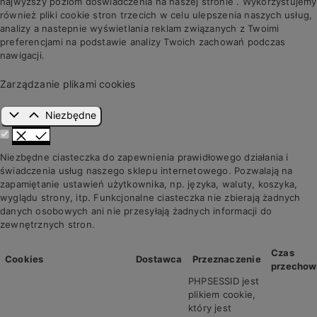
najwyższy poziom doświadczenia na naszej stronie . Wykorzystujemy
również pliki cookie stron trzecich w celu ulepszenia naszych usług,
analizy a nastepnie wyświetlania reklam związanych z Twoimi
preferencjami na podstawie analizy Twoich zachowań podczas
nawigacji.
Zarządzanie plikami cookies
Niezbędne
Niezbędne ciasteczka do zapewnienia prawidłowego działania i
świadczenia usług naszego sklepu internetowego. Pozwalają na
zapamiętanie ustawień użytkownika, np. języka, waluty, koszyka,
wyglądu strony, itp. Funkcjonalne ciasteczka nie zbierają żadnych
danych osobowych ani nie przesyłają żadnych informacji do
zewnętrznych stron.
Czas
Cookies
Dostawca
Przeznaczenie
przechow
PHPSESSID jest
plikiem cookie,
który jest