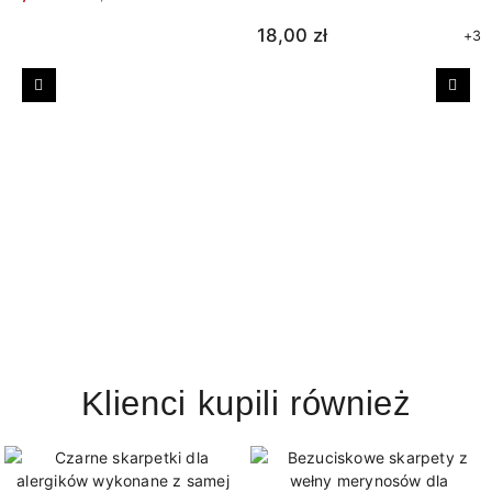
18,00 zł
+3
Poprzedni
Nast
Klienci kupili również