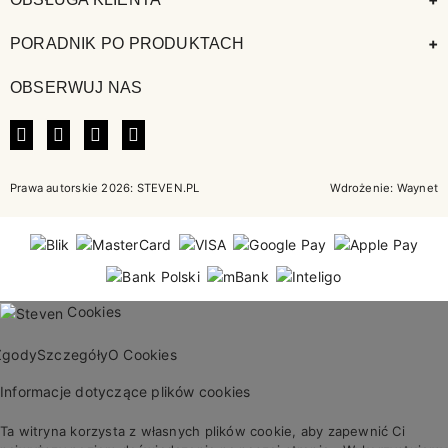
+
PORADNIK PO PRODUKTACH
OBSERWUJ NAS
FACEBOOK
INSTAGRAM
LINKEDIN
TIKTOK
Prawa autorskie 2026: STEVEN.PL
Wdrożenie:
Waynet
Cookies
Zgody
Szczegóły
O Cookies
Informacje dotyczące plików cookies
Ta witryna korzysta z własnych plików cookie, aby zapewnić Ci