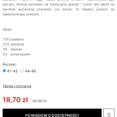
wyrazu. Można postawić na tradycyjny granat i czerń, ale także na
bardziej wyrazistą czerwień czy bordo. To idealny pomysł na
walentynkowy prezent.
Skład:
73% bawełna
22% poliamid
3% elastan
2% polipropylen
Rozmiar:
41-43
44-46
Tabela rozmiarów
18,70 zł
22,00 zł
POWIADOM O DOSTĘPNOŚCI