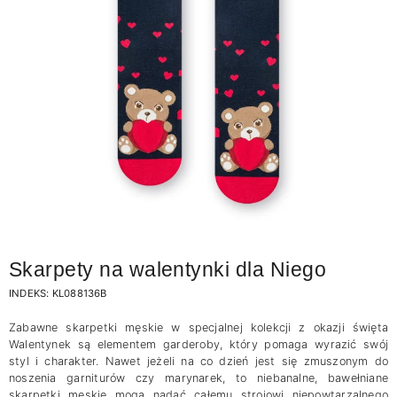
Skarpety na walentynki dla Niego
INDEKS:
KL088136B
Zabawne skarpetki męskie w specjalnej kolekcji z okazji święta
Walentynek są elementem garderoby, który pomaga wyrazić swój
styl i charakter. Nawet jeżeli na co dzień jest się zmuszonym do
noszenia garniturów czy marynarek, to niebanalne, bawełniane
skarpetki męskie mogą nadać całemu strojowi niepowtarzalnego