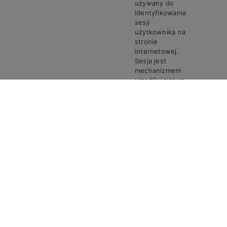
używany do
identyfikowania
sesji
użytkownika na
stronie
internetowej.
Sesja jest
mechanizmem
umożliwiającym
zachowanie
stanu i
informacji o
użytkowniku
pomiędzy
poszczególnymi
żądaniami w
trakcie jednej
PHPSESSID
Steven
Sesja
sesji połączenia.
Ciasto
PHPSESSID
przechowuje
unikalny
identyfikator
sesji, który jest