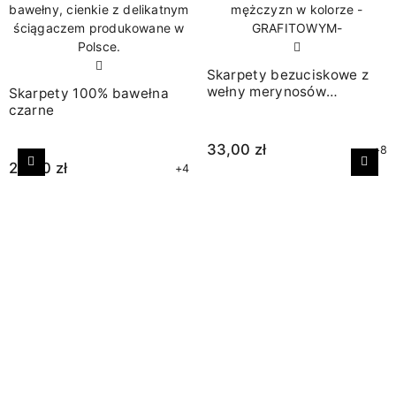
Skarpety bezuciskowe z
wełny merynosów
Skarpety 100% bawełna
grafitowe
czarne
33,00 zł
+8
24,00 zł
+4
Poprzedni
Nast