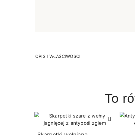
OPIS I WŁAŚCIWOŚCI
To r
Skarpetki wełniane