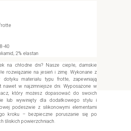
e
rotte
CI
38-40
iamid, 2% elastan
tek na chłodne dni? Nasze ciepłe, damskie
ałe rozwiązanie na jesień i zimę. Wykonane z
 dotyku materiału typu frotte, zapewniają
t nawet w najzimniejsze dni. Wyposażone w
ągacz, który możesz dopasować do swoich
ie lub wywinięty dla dodatkowego stylu i
gowej podeszwie z silikonowymi elementami
go kroku – bezpieczne poruszanie się po
h śliskich powierzchniach.