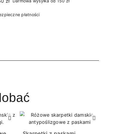
Darmowa wysyłka od 150 zł
ezpieczne płatności
dobać
owe
Skarpetki z paskami