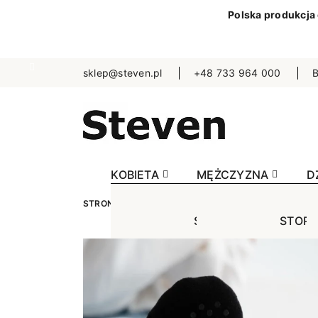
Polska produkcja
sklep@steven.pl
+48 733 964 000
B
KOBIETA
MĘŻCZYZNA
D
STRONA GŁÓWNA
KOBIETA
SKARPETKI
A
STOPKI
STOPK
SKA
Jednokolorowe
Jednok
Jedn
Niewidoczne
Niewid
Wzo
Wzorowane
Wzorow
Bezu
Bezuciskowe
Sporto
Spo