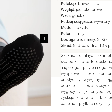
Kolekcja:
bawełniana
poślizgowe
Antypoślizgowe
Sportow
Wygląd:
jednokolorowe
Wzór:
gładkie
 XL
pania
Ciepłe
Ciepłe
Rodzaj ściągacza:
wywijany f
łe
Do spania
Model:
do łydki
GETRY
NOWOŚ
Rozmiar XL
Kolor:
czarny
TRY
NOWOŚCI
OPAKOWANIA
Dostępne rozmiary:
35-37, 
Jednokolorowe
Następny
Skład:
85% bawełna, 13% pol
OWANIA
okolorowe
Wzorowane
Szukasz idealnych skarpe
rowane
skarpetki frotte to doskon
łe
miękkiego, przyjemnego w
wyjątkowe ciepło i komfor
praktyczny, wywijany ści
potrzeb – nosić klasyczn
wygody. Dzięki antypośliz
zyskujesz pewność każde
panelach, płytkach czy innyc