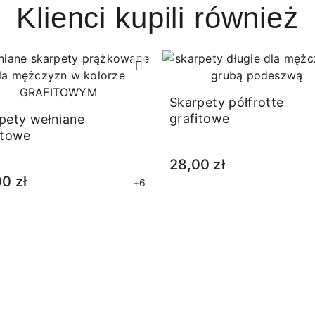
Klienci kupili również
Skarpety półfrotte
grafitowe
pety wełniane
itowe
28,00 zł
0 zł
+6