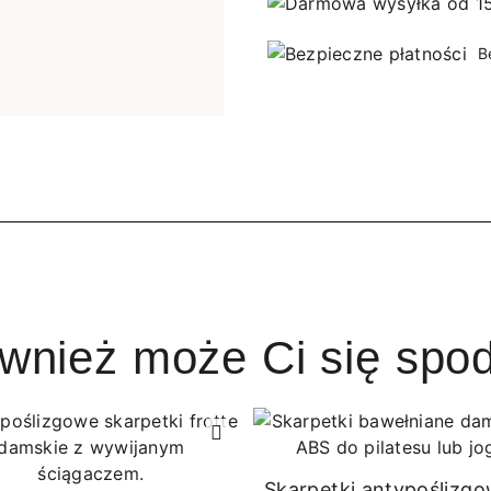
B
ównież może Ci się spo
Skarpetki antypoślizg