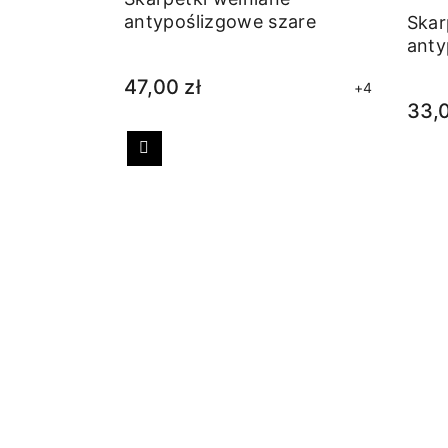
antypoślizgowe szare
Skar
anty
47,00 zł
+4
33,0
Poprzedni