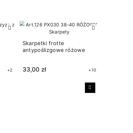
Skarpetki frotte
antypoślizgowe różowe
33,00 zł
+2
+10
Następny
Rajstopy 
merynosó