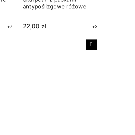
antypoślizgowe różowe
22,00 zł
+7
+3
Następny
Skarpetki 
antypośli
jeans
33,00 zł