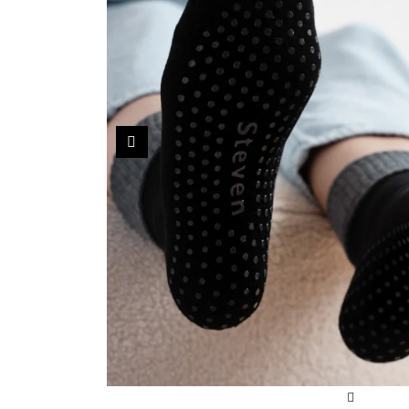
Sportowe
Ciepłe
Anty
Antypoślizgowe
Rozmiar
Do s
Ciepłe
Ciep
RAJSTOPY
GE
Poprzedni
OPAK
Ciepłe
Jedn
Wzo
Ciep