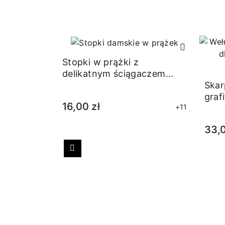
Stopki w prążki z
delikatnym ściągaczem
granatowe
Skar
graf
16,00 zł
+11
33,0
Poprzedni