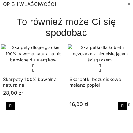
OPIS I WŁAŚCIWOŚCI
To również może Ci się
spodobać
Skarpety 100% bawełna
Skarpetki bezuciskowe
naturalna
melanż popiel
28,00 zł
16,00 zł
+18
Poprzedni
Nast