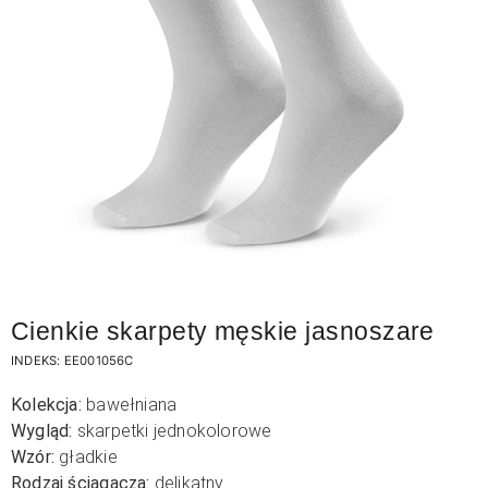
Cienkie skarpety męskie jasnoszare
INDEKS:
EE001056C
Kolekcja:
bawełniana
Wygląd:
skarpetki jednokolorowe
Wzór:
gładkie
Rodzaj ściągacza:
delikatny