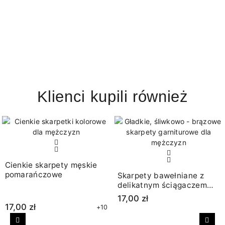
Klienci kupili również
Cienkie skarpety męskie
pomarańczowe
Skarpety bawełniane z
delikatnym ściągaczem
śliwkowy brąz
17,00 zł
17,00 zł
+10
Poprzedni
Nast