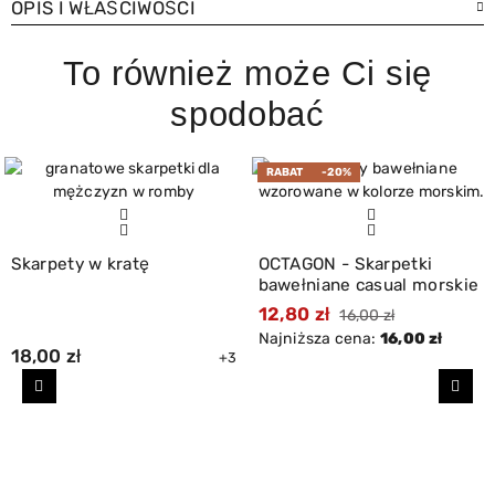
OPIS I WŁAŚCIWOŚCI
To również może Ci się
spodobać
RABAT
-20%
Skarpety w kratę
OCTAGON - Skarpetki
bawełniane casual morskie
12,80 zł
16,00 zł
Najniższa cena:
16,00 zł
18,00 zł
+3
Poprzedni
Nast