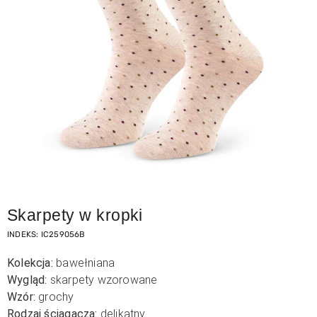
Skarpety w kropki
INDEKS:
IC259056B
Kolekcja:
bawełniana
Wygląd:
skarpety wzorowane
Wzór:
grochy
Rodzaj ściągacza:
delikatny