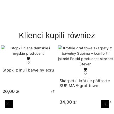
Klienci kupili również
Stopki z lnu i bawełny ecru
Skarpetki krótkie półfrotte
SUPIMA ® grafitowe
20,00 zł
+7
34,00 zł
+4
Poprzedni
Nast