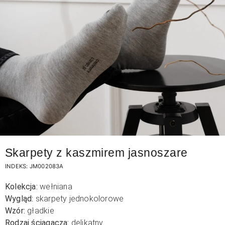
Skarpety z kaszmirem jasnoszare
INDEKS:
JM002083A
Kolekcja:
wełniana
Wygląd:
skarpety jednokolorowe
Wzór:
gładkie
Rodzaj ściągacza:
delikatny