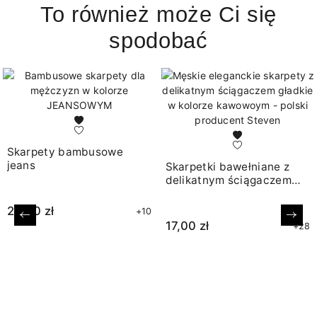
To również może Ci się
spodobać
Skarpety bambusowe
jeans
Skarpetki bawełniane z
delikatnym ściągaczem
kawowe
20,00 zł
+10
Poprzedni
Nast
17,00 zł
+28