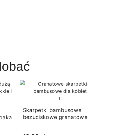
dobać
Skarpetki bambusowe
bezuciskowe granatowe
lpaka