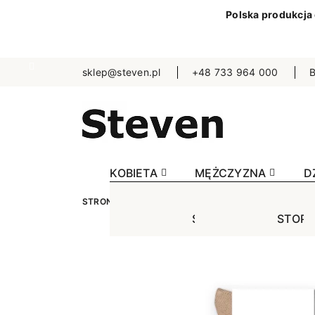
Polska produkcja
sklep@steven.pl
+48 733 964 000
B
KOBIETA
MĘŻCZYZNA
D
STRONA GŁÓWNA
KOBIETA
SKARPETKI
J
STOPKI
STOPK
SKA
Jednokolorowe
Jednok
Jedn
Niewidoczne
Niewid
Wzo
Wzorowane
Wzorow
Bezu
Bezuciskowe
Sporto
Spo