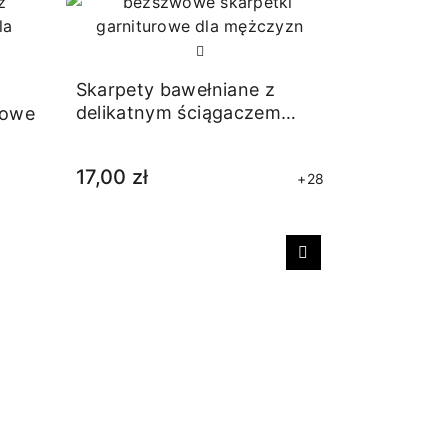
Skarpety bawełniane z
delikatnym ściągaczem
rowe
grafitowe
17,00 zł
+28
Następny
Stopki ba
14,00 zł