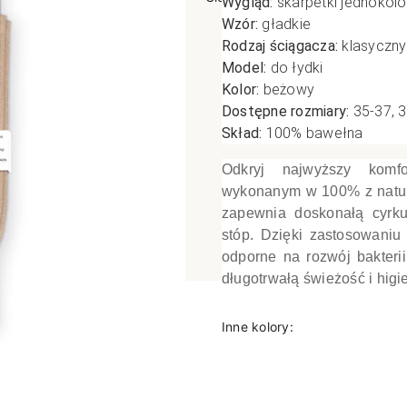
Wygląd:
skarpetki jednokol
Wzór:
gładkie
poślizgowe
Antypoślizgowe
Sportow
Rodzaj ściągacza:
klasyczny
 XL
pania
Ciepłe
Ciepłe
Model:
do łydki
łe
Do spania
Kolor:
beżowy
Dostępne rozmiary:
35-37, 
GETRY
NOWOŚ
Rozmiar XL
Skład:
100
% bawełna
TRY
NOWOŚCI
OPAKOWANIA
Jednokolorowe
Odkryj najwyższy komf
OWANIA
okolorowe
Wzorowane
wykonanym w 100% z natura
rowane
zapewnia doskonałą cyrkul
łe
stóp. Dzięki zastosowaniu 
odporne na rozwój bakteri
długotrwałą świeżość i higi
Inne kolory: