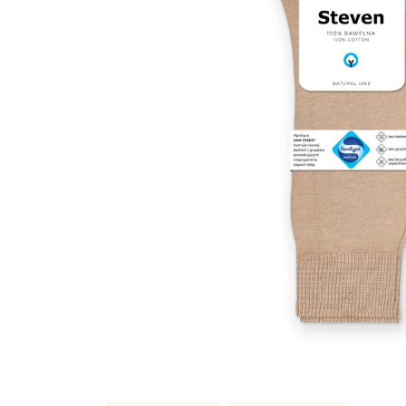
Sportowe
Ciepłe
Anty
Antypoślizgowe
Rozmiar
Do s
Ciepłe
Ciep
RAJSTOPY
GE
OPAK
Ciepłe
Jedn
Wzo
Ciep