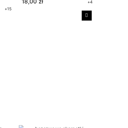
18,00 zł
+4
+15
Następny
Skarpetki
wełny me
31,00 zł