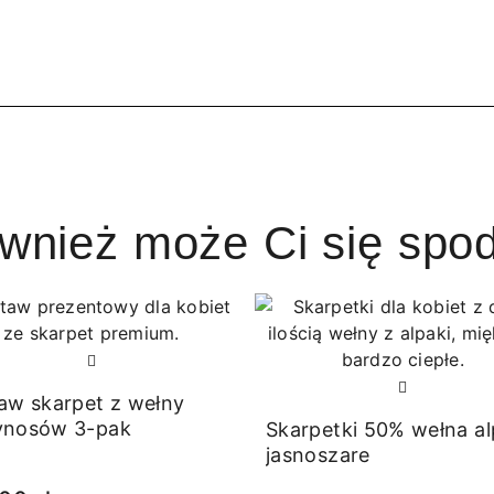
ównież może Ci się spo
aw skarpet z wełny
ynosów 3-pak
Skarpetki 50% wełna a
jasnoszare