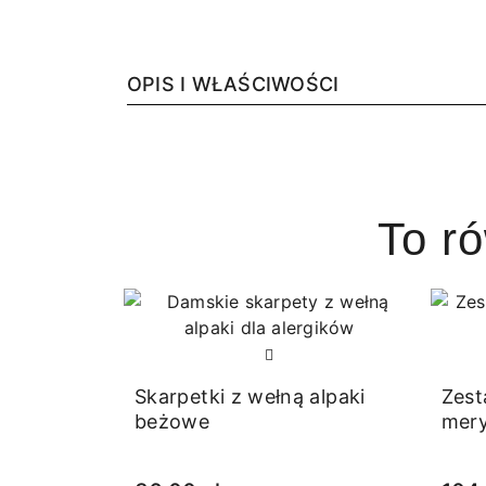
OPIS I WŁAŚCIWOŚCI
To r
Skarpetki z wełną alpaki
Zest
beżowe
mer