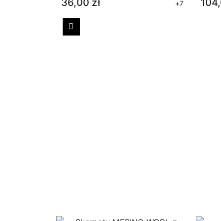
36,00 zł
104,
+7
Poprzedni