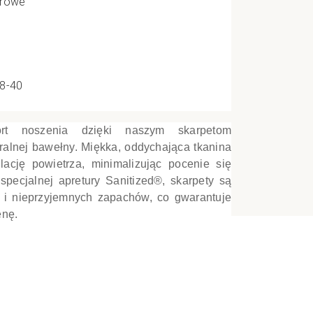
orowe
e
38-40
CI
ort noszenia dzięki naszym skarpetom
lnej bawełny. Miękka, oddychająca tkanina
ację powietrza, minimalizując pocenie się
specjalnej apretury Sanitized®, skarpety są
i i nieprzyjemnych zapachów, co gwarantuje
enę.