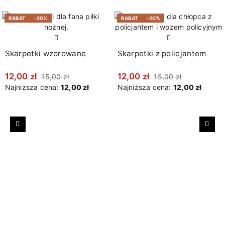
RABAT
-20%
RABAT
-20%
Skarpetki wzorowane
Skarpetki z policjantem
12,00 zł
12,00 zł
15,00 zł
15,00 zł
Najniższa cena:
12,00 zł
Najniższa cena:
12,00 zł
Poprzedni
Nast