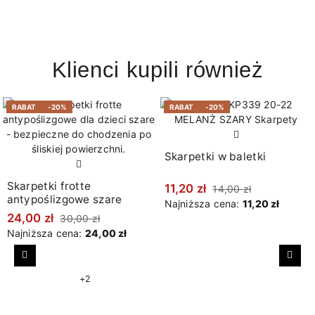
Klienci kupili również
RABAT
-20%
RABAT
-20%
Skarpetki w baletki
Skarpetki frotte
11,20 zł
14,00 zł
antypoślizgowe szare
Najniższa cena:
11,20 zł
24,00 zł
30,00 zł
Najniższa cena:
24,00 zł
Poprzedni
Nast
+2