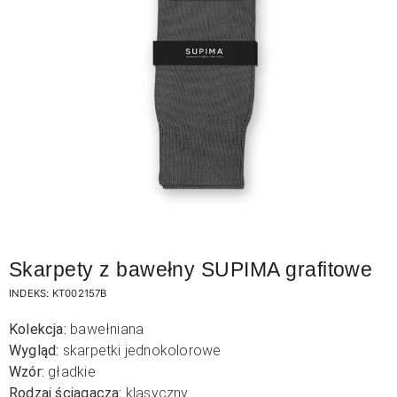
Skarpety z bawełny SUPIMA grafitowe
INDEKS:
KT002157B
Kolekcja:
bawełniana
Wygląd:
skarpetki jednokolorowe
Wzór:
gładkie
Rodzaj ściągacza:
klasyczny