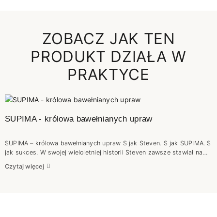
ZOBACZ JAK TEN
PRODUKT DZIAŁA W
PRAKTYCE
SUPIMA - królowa bawełnianych upraw
SUPIMA – królowa bawełnianych upraw S jak Steven. S jak SUPIMA. S
jak sukces. W swojej wieloletniej historii Steven zawsze stawiał na
jakość. Szanujemy naszych klientów i bardzo zależy nam na ich
Czytaj więcej
opinii, dlatego nie ma mowy o pójściu na skróty. Sukces na rynku
można odnieść tylko wtedy, gdy tworzy się z pasją i solidnością .
Cudów nie ma. Żeby powstał dobry wyrób końcowy trzeba zadbać o
wysokogatunkową przędzę. Nie jest więc zaskoczeniem, że swoją
uwagę skierowaliśmy na Supimę. Jeśli chcesz poznać ją bliżej to
zapraszamy do lektury.