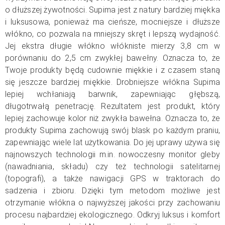
o dłuższej żywotności. Supima jest z natury bardziej miękka
i luksusowa, ponieważ ma cieńsze, mocniejsze i dłuższe
włókno, co pozwala na mniejszy skręt i lepszą wydajność.
Jej ekstra długie włókno włókniste mierzy 3,8 cm w
porównaniu do 2,5 cm zwykłej bawełny. Oznacza to, że
Twoje produkty będą cudownie miękkie i z czasem staną
się jeszcze bardziej miękkie. Drobniejsze włókna Supima
lepiej wchłaniają barwnik, zapewniając głębszą,
długotrwałą penetrację. Rezultatem jest produkt, który
lepiej zachowuje kolor niż zwykła bawełna. Oznacza to, że
produkty Supima zachowują swój blask po każdym praniu,
zapewniając wiele lat użytkowania. Do jej uprawy używa się
najnowszych technologii m.in. nowoczesny monitor gleby
(nawadniania, składu) czy też technologii satelitarnej
(topografi), a także nawigacji GPS w traktorach do
sadzenia i zbioru. Dzięki tym metodom możliwe jest
otrzymanie włókna o najwyższej jakości przy zachowaniu
procesu najbardziej ekologicznego. Odkryj luksus i komfort