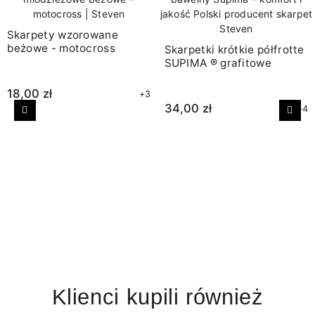
Skarpety wzorowane
beżowe - motocross
Skarpetki krótkie półfrotte
SUPIMA ® grafitowe
18,00 zł
+3
34,00 zł
+4
Poprzedni
Nast
Klienci kupili również