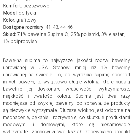
Komfort:
bezszwowe
Model:
do łydki
Kolor:
grafitowy
Dostępne rozmiary:
41-43, 44-46
Skład:
71
% bawełna Supima
®
, 25% poliamid, 3% elastan,
1% polipropylen
Bawełna supima to najwyższej jakości rodzaj bawełny
uprawianej w USA. Stanowi mniej niż 1% bawełny
uprawianej na świecie. To, co wyróżnia supimę spośród
innych bawełn, to wyjątkowo długie włókna, które nadają
bawełnie jej doskonałe właściwości: wytrzymałość,
miękkość i trwałość koloru. Supima jest dwa razy
mocniejsza od zwykłej bawełny, co sprawia, że ​​produkty
są niezwykle wytrzymałe. Dłuższe włókno jest odporne na
mechacenie, pękanie i rozrywanie, co skutkuje produktami
modowymi i domowymi, które są niesamowicie
wytrzymałe i zachowują swój kształt, zapewniając produkt