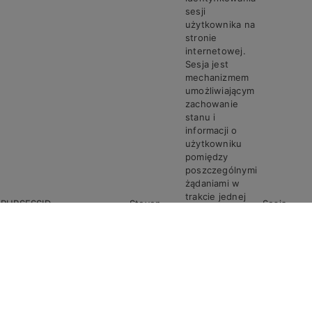
sesji
użytkownika na
stronie
internetowej.
Sesja jest
mechanizmem
umożliwiającym
zachowanie
stanu i
informacji o
użytkowniku
pomiędzy
poszczególnymi
żądaniami w
trakcie jednej
PHPSESSID
Steven
Sesja
sesji połączenia.
Ciasto
PHPSESSID
przechowuje
unikalny
identyfikator
sesji, który jest
wymagany do