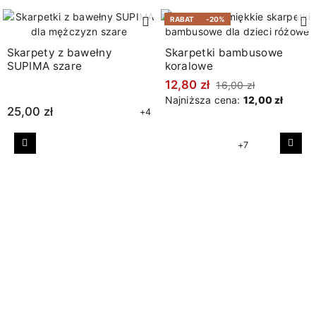
RABAT
-20%
Skarpety z bawełny
Skarpetki bambusowe
SUPIMA szare
koralowe
12,80 zł
16,00 zł
Najniższa cena:
12,00 zł
25,00 zł
+4
+7
Poprzedni
Nast