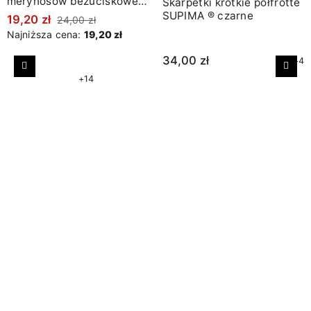
merynosów bezuciskowe
Skarpetki krótkie półfrotte
w prążki błękitne
SUPIMA ® czarne
19,20 zł
24,00 zł
Najniższa cena:
19,20 zł
34,00 zł
+4
Poprzedni
Nast
+14