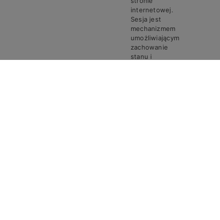
stronie
internetowej.
Sesja jest
mechanizmem
umożliwiającym
zachowanie
stanu i
informacji o
użytkowniku
pomiędzy
poszczególnymi
żądaniami w
trakcie jednej
PHPSESSID
Steven
Sesja
sesji połączenia.
Ciasto
PHPSESSID
przechowuje
unikalny
identyfikator
sesji, który jest
wymagany do
przetwarzania
żądań i
odpowiedzi