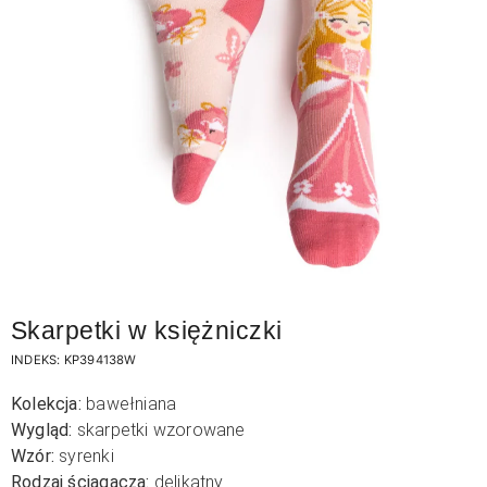
Skarpetki w księżniczki
INDEKS:
KP394138W
Kolekcja:
bawełniana
Wygląd:
skarpetki wzorowane
Wzór:
syrenki
Rodzaj ściągacza:
delikatny