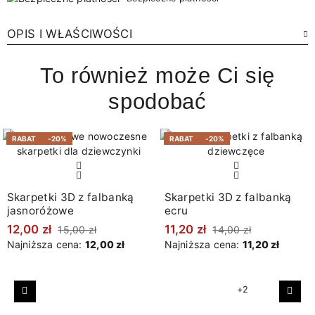
OPIS I WŁAŚCIWOŚCI
To również może Ci się
spodobać
RABAT
-20%
RABAT
-20%
Skarpetki 3D z falbanką
Skarpetki 3D z falbanką
jasnoróżowe
ecru
12,00 zł
11,20 zł
15,00 zł
14,00 zł
Najniższa cena:
12,00 zł
Najniższa cena:
11,20 zł
+2
Poprzedni
Nast