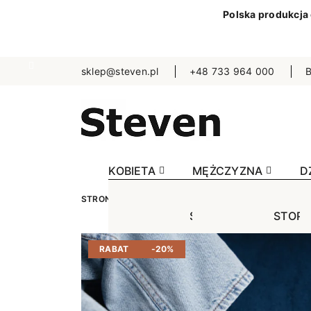
Polska produkcja
sklep@steven.pl
+48 733 964 000
B
KOBIETA
MĘŻCZYZNA
D
STRONA GŁÓWNA
DZIECKO
SKARPETKI
J
STOPKI
STOPK
SKA
Jednokolorowe
Jednok
Jedn
RABAT
-20%
Niewidoczne
Niewid
Wzo
Wzorowane
Wzorow
Bezu
Bezuciskowe
Sporto
Spo