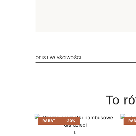
OPIS I WŁAŚCIWOŚCI
To r
RABAT
-20%
RA