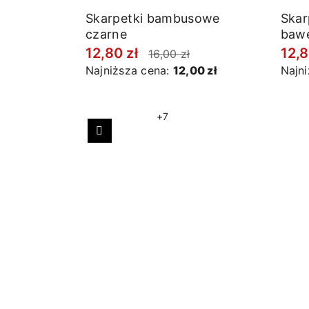
Skarpetki bambusowe
Skar
czarne
bawe
mela
12,80 zł
12,8
16,00 zł
Najniższa cena:
12,00 zł
Najn
+7
Poprzedni