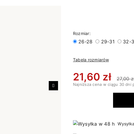
Rozmiar:
26-28
29-31
32-
Tabela rozmiarów
21,60 zł
27,00 z
Najniższa cena w ciągu 30 dni 
Następny
Wysyłka