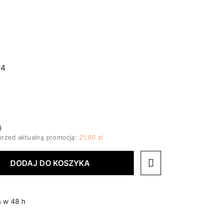
34
ł
przed aktualną promocją:
21,60 zł
DODAJ DO KOSZYKA
 w 48 h