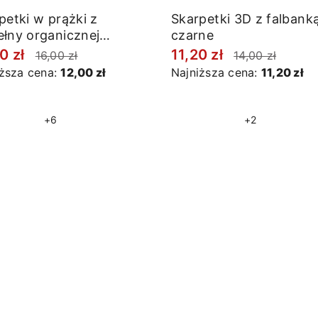
petki w prążki z
Skarpetki 3D z falbank
łny organicznej
czarne
nż błękitne
0 zł
11,20 zł
16,00 zł
14,00 zł
iższa cena:
12,00 zł
Najniższa cena:
11,20 zł
+6
+2