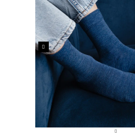
Sportowe
Ciepłe
Anty
Antypoślizgowe
Rozmiar
Do s
Ciepłe
Ciep
RAJSTOPY
GE
Poprzedni
OPAK
Ciepłe
Jedn
Wzo
Ciep