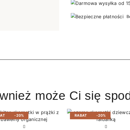
B
ównież może Ci się spo
BAT
-20%
RABAT
-20%