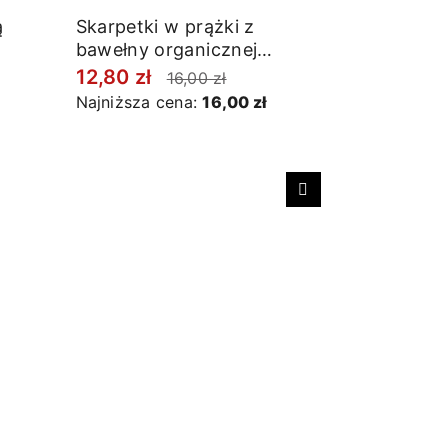
ą
Skarpetki w prążki z
bawełny organicznej
jasnoszare
12,80 zł
16,00 zł
Najniższa cena:
16,00 zł
Następny
Skarpetki 
bawełny o
12,80 zł
Najniższa 