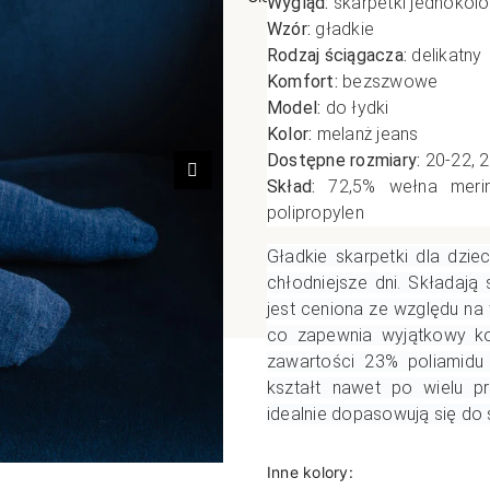
Wygląd:
skarpetki jednokol
Wzór:
gładkie
poślizgowe
Antypoślizgowe
Sportow
Rodzaj ściągacza:
delikatny
 XL
pania
Ciepłe
Ciepłe
Komfort:
bezszwowe
łe
Do spania
Model:
do łydki
Kolor:
melanż jeans
GETRY
NOWOŚ
Rozmiar XL
Dostępne rozmiary:
20-22, 2
TRY
NOWOŚCI
OPAKOWANIA
Jednokolorowe
Następny
Skład:
72,5% wełna merin
OWANIA
okolorowe
Wzorowane
polipropylen
rowane
Gładkie skarpetki dla dzi
chłodniejsze dni. Składają 
łe
jest ceniona ze względu na
co zapewnia wyjątkowy kom
zawartości 23% poliamidu
kształt nawet po wielu pr
idealnie dopasowują się do
Inne kolory: