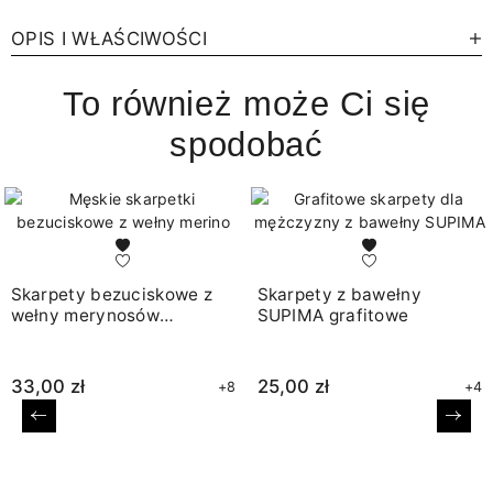
OPIS I WŁAŚCIWOŚCI
To również może Ci się
spodobać
Skarpety bezuciskowe z
Skarpety z bawełny
wełny merynosów
SUPIMA grafitowe
brązowe
33,00 zł
25,00 zł
+8
+4
Poprzedni
Nast