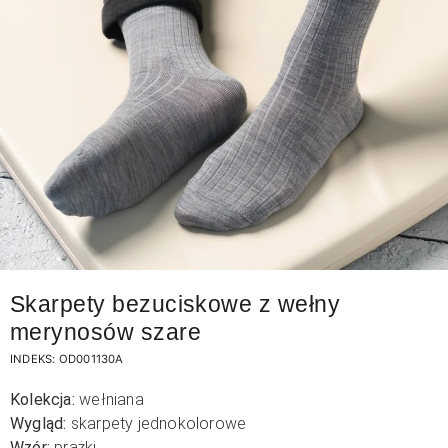
Skarpety bezuciskowe z wełny
merynosów szare
INDEKS:
OD001130A
Kolekcja:
wełniana
Wygląd:
skarpety jednokolorowe
Wzór:
prążki