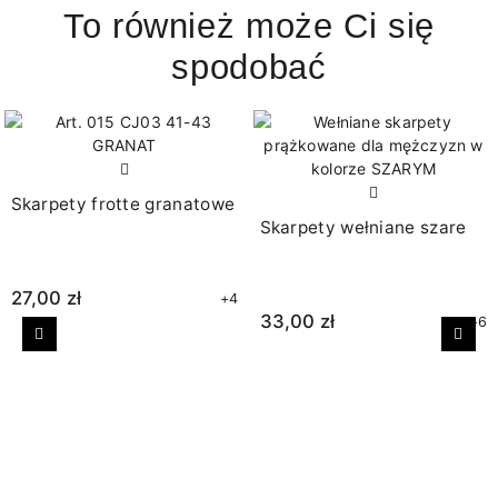
To również może Ci się
spodobać
Skarpety frotte granatowe
Skarpety wełniane szare
27,00 zł
+4
33,00 zł
+6
Poprzedni
Nast