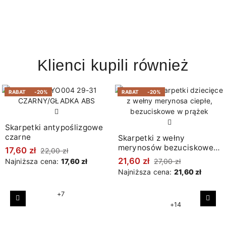
Klienci kupili również
RABAT
-20%
RABAT
-20%
Skarpetki antypoślizgowe
czarne
Skarpetki z wełny
merynosów bezuciskowe
17,60 zł
22,00 zł
w prążki bordowe
21,60 zł
Najniższa cena:
17,60 zł
27,00 zł
Najniższa cena:
21,60 zł
+7
Poprzedni
Nast
+14