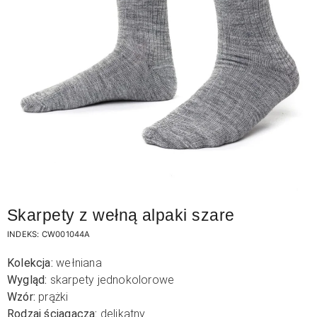
Skarpety z wełną alpaki szare
INDEKS:
CW001044A
Kolekcja:
wełniana
Wygląd:
skarpety jednokolorowe
Wzór:
prążki
Rodzaj ściągacza:
delikatny