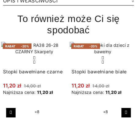
OPIS I WŁAŚCIWOŚCI
To również może Ci się
spodobać
RABAT
-20%
RABAT
-20%
Stopki bawełniane czarne
Stopki bawełniane białe
11,20 zł
11,20 zł
14,00 zł
14,00 zł
Najniższa cena:
11,20 zł
Najniższa cena:
11,20 zł
+8
+8
Poprzedni
Nast