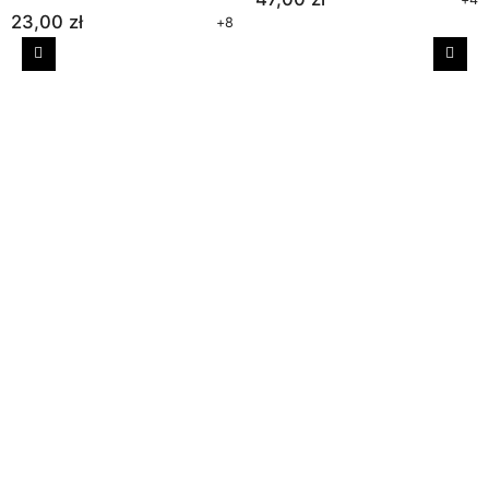
23,00 zł
+8
Poprzedni
Nast