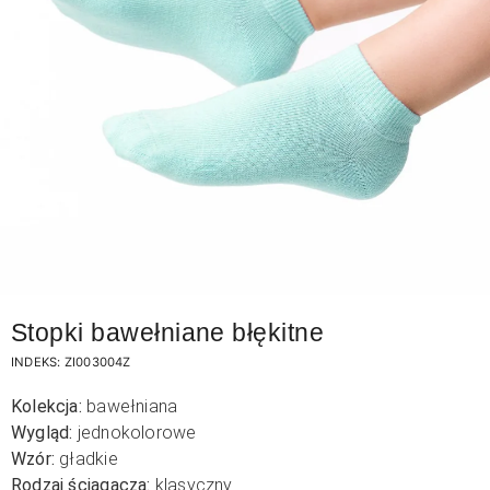
Stopki bawełniane błękitne
INDEKS:
ZI003004Z
Kolekcja:
bawełniana
Wygląd:
jednokolorowe
Wzór:
gładkie
Rodzaj ściągacza:
klasyczny