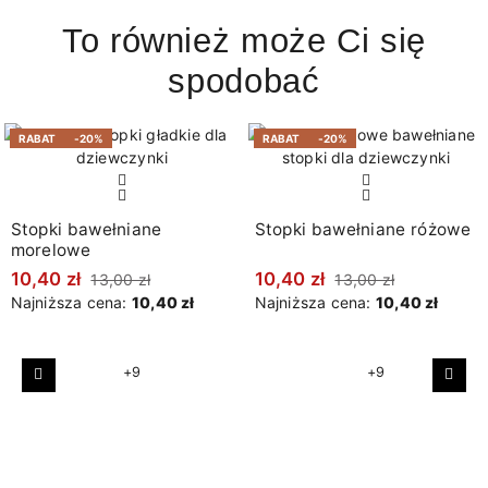
To również może Ci się
spodobać
RABAT
-20%
RABAT
-20%
Stopki bawełniane
Stopki bawełniane różowe
morelowe
10,40 zł
10,40 zł
13,00 zł
13,00 zł
Najniższa cena:
10,40 zł
Najniższa cena:
10,40 zł
+9
+9
Poprzedni
Nast