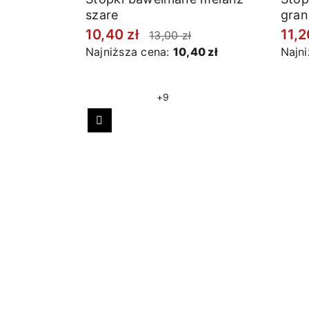
szare
gra
10,40 zł
11,2
13,00 zł
Najniższa cena:
10,40 zł
Najn
+9
Poprzedni