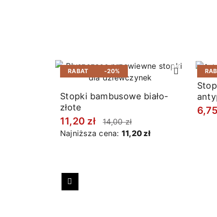
RABAT
-20%
RA
Stop
Stopki bambusowe biało-
anty
złote
choi
6,75
11,20 zł
14,00 zł
Najniższa cena:
11,20 zł
Poprzedni