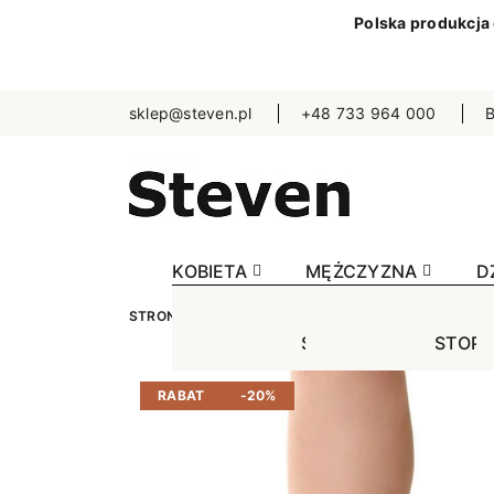
Polska produkcja
sklep@steven.pl
+48 733 964 000
B
KOBIETA
MĘŻCZYZNA
D
STRONA GŁÓWNA
DZIECKO
STOPKI
JEDN
STOPKI
STOPK
SKA
Jednokolorowe
Jednok
Jedn
RABAT
-20%
Niewidoczne
Niewid
Wzo
Wzorowane
Wzorow
Bezu
Bezuciskowe
Sporto
Spo