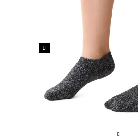
Sportowe
Ciepłe
Anty
Antypoślizgowe
Rozmiar
Do s
Ciepłe
Ciep
RAJSTOPY
GE
Poprzedni
OPAK
Ciepłe
Jedn
Wzo
Ciep