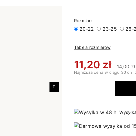
Rozmiar:
20-22
23-25
26-
Tabela rozmiarów
11,20 zł
14,00 zł
Najniższa cena w ciągu 30 dni 
Następny
Wysyłka