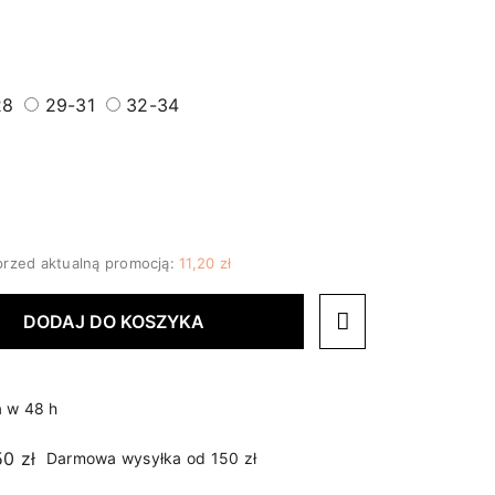
28
29-31
32-34
przed aktualną promocją:
11,20 zł
DODAJ DO KOSZYKA
 w 48 h
Darmowa wysyłka od 150 zł