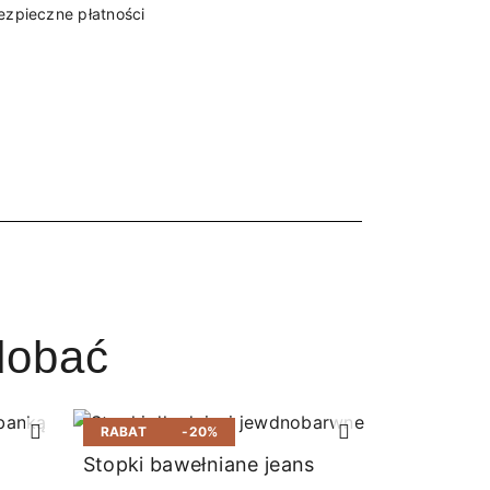
ezpieczne płatności
dobać
RABAT
-20%
RABAT
Stopki bawełniane jeans