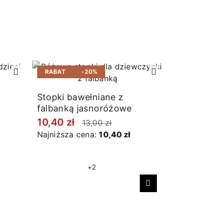
RABAT
-20%
RABAT
Stopki bawełniane z
falbanką jasnoróżowe
10,40 zł
13,00 zł
Najniższa cena:
10,40 zł
+2
Następny
Stopki ba