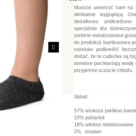
Musicie uwierzyć nam na s
poślizgowe
Antypoślizgowe
Sportow
delikatnie wyglądają. O
 XL
pania
Ciepłe
Ciepłe
dodatkowo podkreślono 
specjalnie dla dziewczyn
łe
Do spania
srebrne metalizowane groszk
GETRY
NOWOŚ
Rozmiar XL
do produkcji bambusowa pr
TRY
NOWOŚCI
OPAKOWANIA
Jednokolorowe
należało podkreślić bezs
Następny
dodać, że te cudeńka są hig
OWANIA
okolorowe
Wzorowane
świetnie pochłaniają wodę 
rowane
przyjemne uczucie chłodu.
łe
Skład:
57% wiskoza (włókno bam
23% poliamid
18% włókno metalizowane
2% elastan