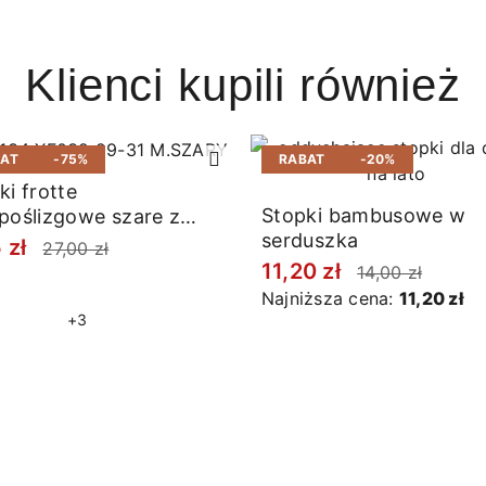
Klienci kupili również
BAT
-75%
RABAT
-20%
ki frotte
Stopki bambusowe w
poślizgowe szare z
serduszka
nką
 zł
27,00 zł
11,20 zł
14,00 zł
Najniższa cena:
11,20 zł
+3