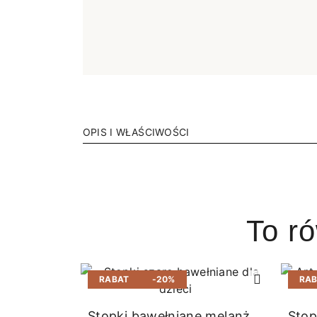
OPIS I WŁAŚCIWOŚCI
To r
RABAT
-20%
RA
Stopki bawełniane melanż
Stop