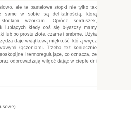
łowo, ale te pastelowe stopki nie tylko tak
e
ne same w sobie są delikatnością, którą
słodkimi wzorkami. Oprócz serduszek,
ek lubiących kiedy coś się błyszczy mamy
i lub po prostu złote, czarne i srebrne. Użyta
CI
zędza daje wyjątkową miękkość, którą wręcz
zwowymi łączeniami. Trzeba też koniecznie
roskopijne i termoregulujące, co oznacza, że
oraz odprowadzają wilgoć dając w ciepłe dni
busowe)