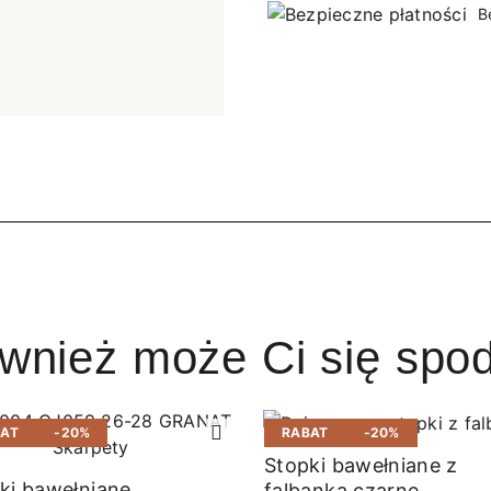
B
ównież może Ci się spo
BAT
-20%
RABAT
-20%
Stopki bawełniane z
ki bawełniane
falbanką czarne