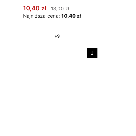
10,40 zł
13,00 zł
Najniższa cena:
10,40 zł
+9
Następny
Stopki ba
granatow
10,40 zł
Najniższa 