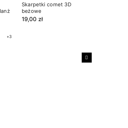
Skarpetki comet 3D
lanż
beżowe
19,00 zł
+3
Następny
Sport - sk
17,00 zł
Najniższa 