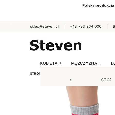
Polska produkcja
sklep@steven.pl
+48 733 964 000
B
KOBIETA
MĘŻCZYZNA
D
STRONA GŁÓWNA
KOBIETA
SKARPETKI
W
STOPKI
STOPK
SKA
Jednokolorowe
Jednok
Jedn
Niewidoczne
Niewid
Wzo
Wzorowane
Wzorow
Bezu
Bezuciskowe
Sporto
Spo