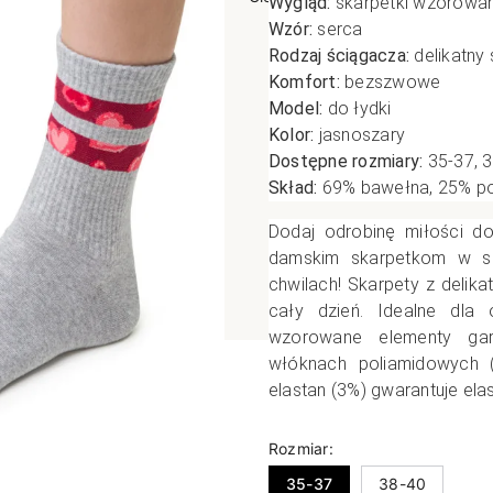
Wygląd:
skarpetki wzorowa
Wzór:
serca
poślizgowe
Antypoślizgowe
Sportow
Rodzaj ściągacza:
delikatny
 XL
pania
Ciepłe
Ciepłe
Komfort:
bezszwowe
łe
Do spania
Model:
do łydki
Kolor:
jasnoszary
GETRY
NOWOŚ
Rozmiar XL
Dostępne rozmiary:
35-37, 
TRY
NOWOŚCI
OPAKOWANIA
Jednokolorowe
Skład:
69% bawełna, 25% pol
OWANIA
okolorowe
Wzorowane
Dodaj odrobinę miłości d
rowane
damskim skarpetkom w s
chwilach! Skarpety z delik
łe
cały dzień. Idealne dla
wzorowane elementy gar
włóknach poliamidowych (
elastan (3%) gwarantuje ela
Rozmiar:
35-37
38-40