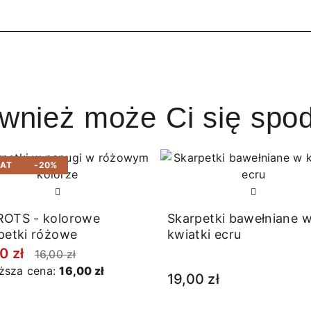
ównież może Ci się spo
BAT
-20%
OTS - kolorowe
Skarpetki bawełniane 
petki różowe
kwiatki ecru
0 zł
16,00 zł
iższa cena:
16,00 zł
19,00 zł