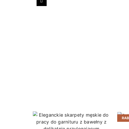
Poprzedni
RA