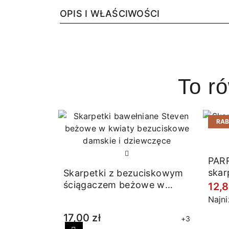
OPIS I WŁAŚCIWOŚCI
To r
RA
PARR
skar
Skarpetki z bezuciskowym
ściągaczem beżowe w
12,8
kwiaty
Najn
17,00 zł
+3