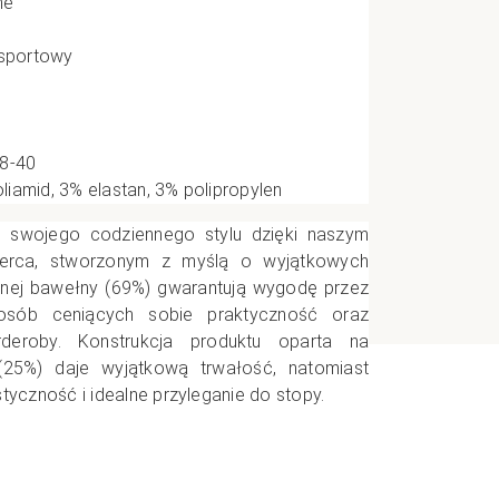
ne
e
 sportowy
CI
38-40
iamid, 3% elastan, 3% polipropylen
o swojego codziennego stylu dzięki naszym
erca, stworzonym z myślą o wyjątkowych
atnej bawełny (69%) gwarantują wygodę przez
 osób ceniących sobie praktyczność oraz
deroby. Konstrukcja produktu oparta na
25%) daje wyjątkową trwałość, natomiast
styczność i idealne przyleganie do stopy.