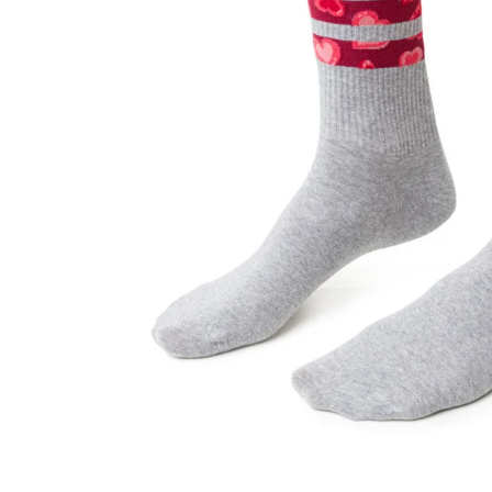
Sportowe
Ciepłe
Anty
Antypoślizgowe
Rozmiar
Do s
Ciepłe
Ciep
RAJSTOPY
GE
OPAK
Ciepłe
Jedn
Wzo
Ciep