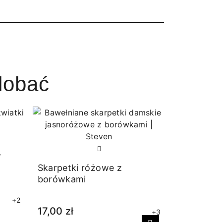
dobać
w
Skarpetki różowe z
borówkami
+2
17,00 zł
+3