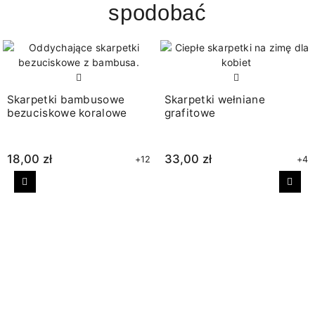
spodobać
Skarpetki bambusowe
Skarpetki wełniane
bezuciskowe koralowe
grafitowe
18,00 zł
33,00 zł
+12
+4
Poprzedni
Nast