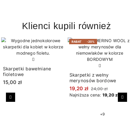
Klienci kupili również
RABAT
-20%
Skarpetki bawełniane
fioletowe
Skarpetki z wełny
merynosów bordowe
15,00 zł
19,20 zł
24,00 zł
Najniższa cena:
19,20 zł
Poprzedni
Nast
+9