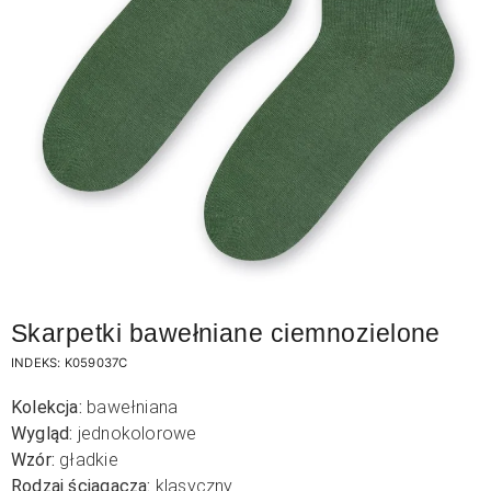
Skarpetki bawełniane ciemnozielone
INDEKS:
K059037C
Kolekcja:
bawełniana
Wygląd:
jednokolorowe
Wzór:
gładkie
Rodzaj ściągacza:
klasyczny