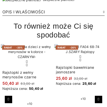
OPIS I WŁAŚCIWOŚCI
To również może Ci się
spodobać
RABAT
-20%
RABAT
-20%
Rajstopki bawełniane
jasnoszare
Rajstopki z wełny
merynosów czarne
25,60 zł
32,00 zł
50,40 zł
63,00 zł
Najniższa cena:
25,60 zł
Najniższa cena:
50,40 zł
+10
Poprzedni
Nast
+10