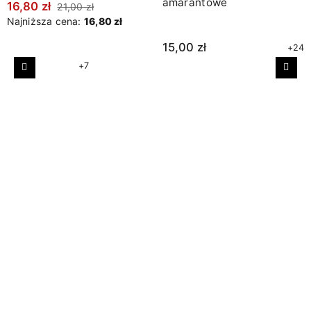
amarantowe
16,80 zł
21,00 zł
Najniższa cena:
16,80 zł
15,00 zł
+24
+7
Poprzedni
Nast