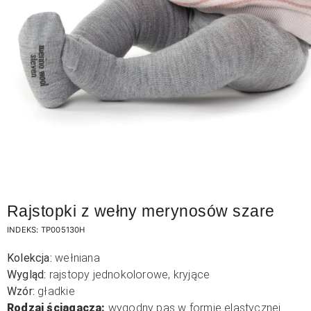
Rajstopki z wełny merynosów szare
INDEKS:
TP005130H
Kolekcja:
wełniana
Wygląd:
rajstopy jednokolorowe, kryjące
Wzór:
gładkie
Rodzaj ściągacza:
wygodny pas w formie elastycznej