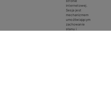
stronie
internetowej.
Sesja jest
mechanizmem
umożliwiającym
zachowanie
stanu i
informacji o
użytkowniku
pomiędzy
poszczególnymi
żądaniami w
trakcie jednej
PHPSESSID
Steven
Sesja
sesji połączenia.
Ciasto
PHPSESSID
przechowuje
unikalny
identyfikator
sesji, który jest
wymagany do
przetwarzania
żądań i
odpowiedzi