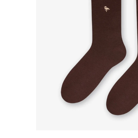
Sportowe
Ciepłe
Anty
Antypoślizgowe
Rozmiar
Do s
Ciepłe
Ciep
RAJSTOPY
GE
OPAK
Ciepłe
Jedn
Wzo
Ciep