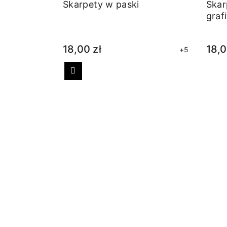
Skarpety w paski
Ska
graf
18,00 zł
18,0
+5
Poprzedni