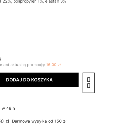
 22%, polipropylen 1%, elastan 3%
ł
przed aktualną promocją:
16,00 zł
DODAJ DO KOSZYKA
 w 48 h
Darmowa wysyłka od 150 zł