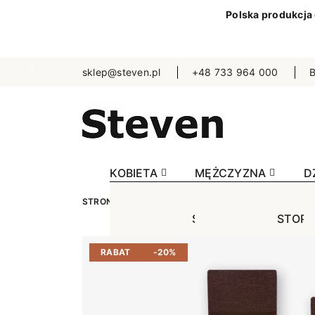
Polska produkcja
sklep@steven.pl
+48 733 964 000
B
KOBIETA
MĘŻCZYZNA
D
STRONA GŁÓWNA
MĘŻCZYZNA
SKARPETKI
STOPKI
STOPK
SKA
Jednokolorowe
Jednok
Jedn
RABAT
-20%
Niewidoczne
Niewid
Wzo
Wzorowane
Wzorow
Bezu
Bezuciskowe
Sporto
Spo