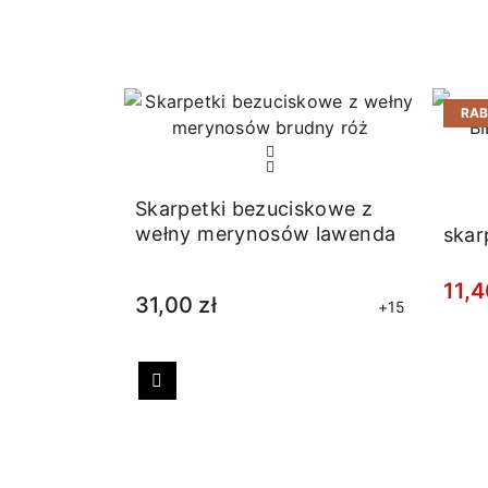
RA
Skarpetki bezuciskowe z
wełny merynosów lawenda
skar
11,4
31,00 zł
+15
Poprzedni