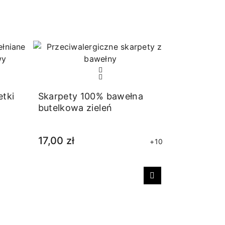
tki
Skarpety 100% bawełna
butelkowa zieleń
17,00 zł
+10
Następny
Krótkie s
bambusow