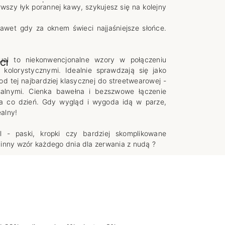
rwszy łyk porannej kawy, szykujesz się na kolejny
e
awet gdy za oknem świeci najjaśniejsze słońce.
ual to niekonwencjonalne wzory w połączeniu
CI
kolorystycznymi. Idealnie sprawdzają się jako
- od tej najbardziej klasycznej do streetwearowej -
salnymi. Cienka bawełna i bezszwowe łączenie
a co dzień. Gdy wygląd i wygoda idą w parze,
ealny!
 - paski, kropki czy bardziej skomplikowane
nny wzór każdego dnia dla zerwania z nudą ?