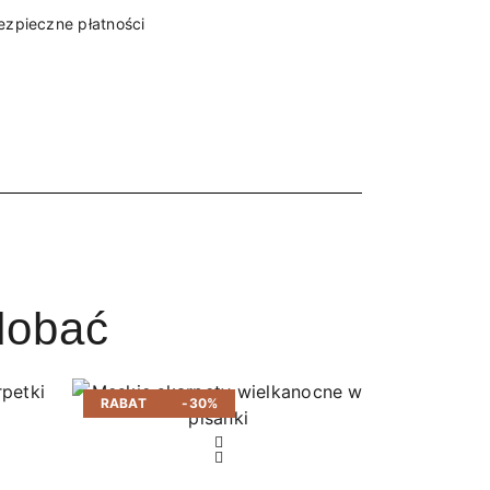
ezpieczne płatności
dobać
RABAT
-30%