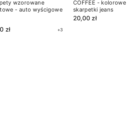
rpety wzorowane
COFFEE - kolorowe
itowe - auto wyścigowe
skarpetki jeans
20,00 zł
0 zł
+3