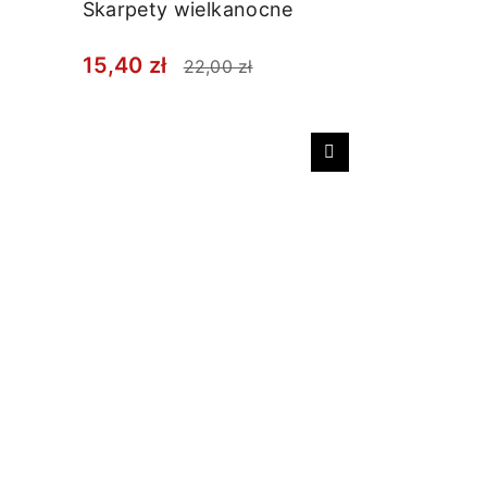
Skarpety wielkanocne
15,40 zł
22,00 zł
Następny
Skarpety
delikatny
18,00 zł