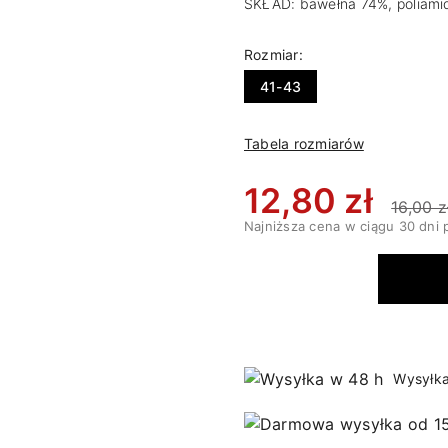
SKŁAD: bawełna 74%, poliamid
Rozmiar:
41-43
Tabela rozmiarów
12,80 zł
16,00 z
Najniższa cena w ciągu 30 dni 
Wysyłka