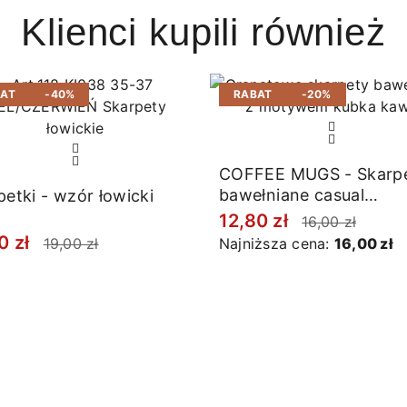
Klienci kupili również
BAT
-40%
RABAT
-20%
COFFEE MUGS - Skarpe
bawełniane casual
petki - wzór łowicki
granatowe
12,80 zł
16,00 zł
0 zł
19,00 zł
Najniższa cena:
16,00 zł