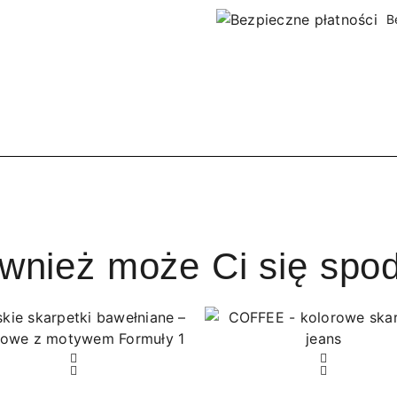
B
ównież może Ci się spo