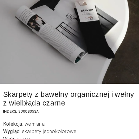
Skarpety z bawełny organicznej i wełny
z wielbłąda czarne
INDEKS:
SD008053A
Kolekcja:
wełniana
Wygląd:
skarpety jednokolorowe
Wzór:
prążki