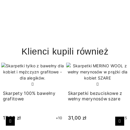
Klienci kupili również
Skarpety 100% bawełny
Skarpetki bezuciskowe z
grafitowe
wełny merynosów szare
17,00 zł
31,00 zł
+10
+15
Poprzedni
Nast