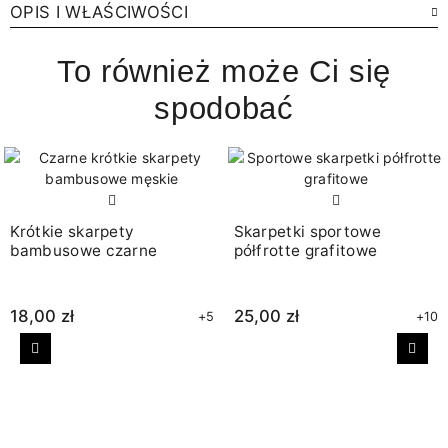
OPIS I WŁAŚCIWOŚCI
To również może Ci się
spodobać
Krótkie skarpety
Skarpetki sportowe
bambusowe czarne
półfrotte grafitowe
18,00 zł
25,00 zł
+5
+10
Poprzedni
Nast