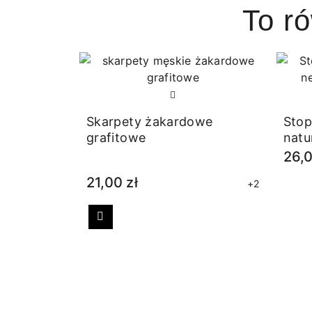
To r
Skarpety żakardowe
Stop
grafitowe
natu
26,0
21,00 zł
+2
Poprzedni