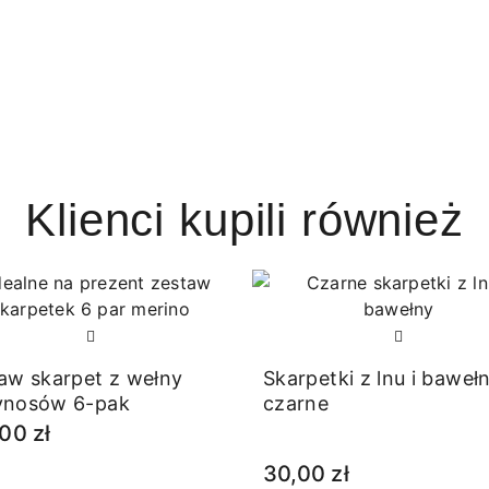
Klienci kupili również
aw skarpet z wełny
Skarpetki z lnu i baweł
ynosów 6-pak
czarne
00 zł
30,00 zł