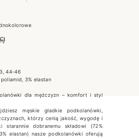
e
dnokolorowe
CI
tny
3, 44-46
poliamid, 3% elastan
olanówki dla mężczyzn – komfort i styl
dziesz męskie gładkie podkolanówki,
czyznach, którzy cenią jakość, wygodę i
ki starannie dobranemu składowi (72%
3% elastan) nasze podkolanówki oferują