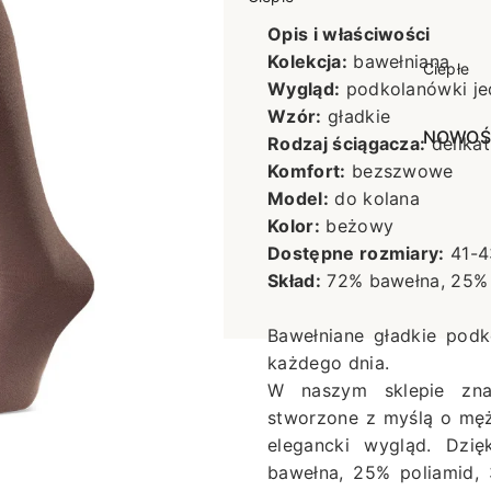
poślizgowe
Antypoślizgowe
Opis i właściwości
Sportow
Kolekcja:
bawełniana
 XL
pania
Ciepłe
Ciepłe
Wygląd:
podkolanówki je
łe
Do spania
Wzór:
gładkie
GETRY
NOWOŚ
Rozmiar XL
Rodzaj ściągacza:
delika
Komfort:
bezszwowe
TRY
NOWOŚCI
OPAKOWANIA
Jednokolorowe
Model:
do kolana
OWANIA
okolorowe
Wzorowane
Kolor:
beżowy
rowane
Dostępne rozmiary:
41-4
Skład:
72% bawełna, 25% 
łe
Bawełniane gładkie podk
każdego dnia.
W naszym sklepie znaj
stworzone z myślą o męż
elegancki wygląd. Dzię
bawełna, 25% poliamid, 