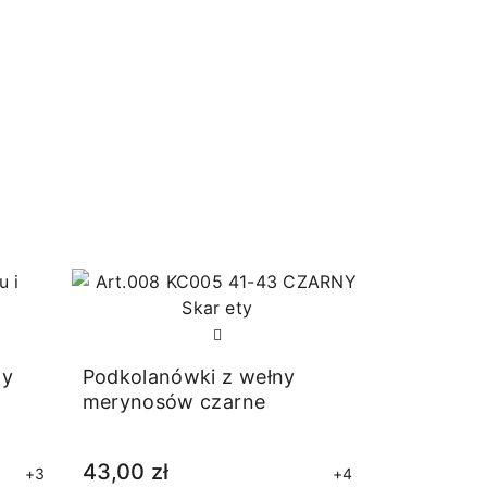
15,00 zł
ny
Podkolanówki z wełny
merynosów czarne
43,00 zł
+3
+4