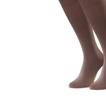
Sportowe
Ciepłe
Anty
Antypoślizgowe
Rozmiar
Do s
Ciepłe
Ciep
RAJSTOPY
GE
OPAK
Ciepłe
Jedn
Wzo
Ciep