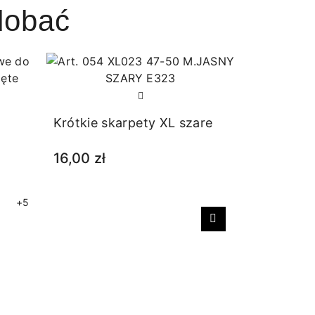
dobać
Krótkie skarpety XL szare
16,00 zł
+5
Następny
Stopki baw
szare