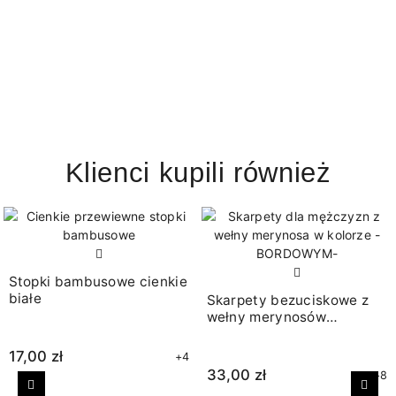
Klienci kupili również
Stopki bambusowe cienkie
białe
Skarpety bezuciskowe z
wełny merynosów
bordowe
17,00 zł
+4
33,00 zł
+8
Poprzedni
Nast