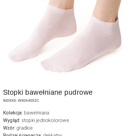
Stopki bawełniane pudrowe
INDEKS:
WX044052C
Kolekcja:
bawełniana
Wygląd:
stopki jednokolorowe
Wzór:
gładkie
Rodzaj ściągacza:
delikatny