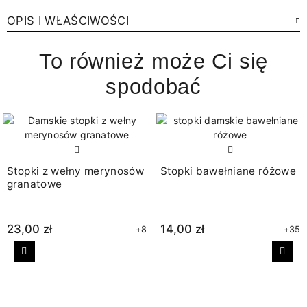
OPIS I WŁAŚCIWOŚCI
To również może Ci się
spodobać
Stopki z wełny merynosów
Stopki bawełniane różowe
granatowe
23,00 zł
14,00 zł
+8
+35
Poprzedni
Nast