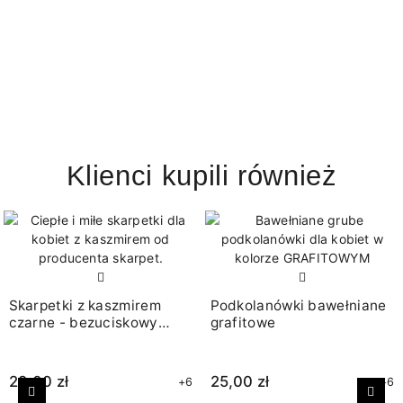
Klienci kupili również
Skarpetki z kaszmirem
Podkolanówki bawełniane
czarne - bezuciskowy
grafitowe
ściągacz
29,00 zł
25,00 zł
+6
+6
Poprzedni
Nast