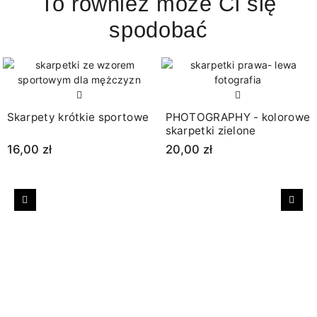
To również może Ci się
spodobać
Skarpety krótkie sportowe
PHOTOGRAPHY - kolorowe
skarpetki zielone
16,00 zł
20,00 zł
Poprzedni
Nast