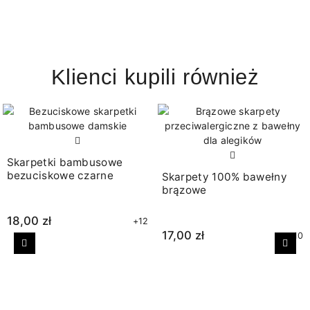
Klienci kupili również
Skarpetki bambusowe
bezuciskowe czarne
Skarpety 100% bawełny
brązowe
18,00 zł
+12
17,00 zł
+10
Poprzedni
Nast