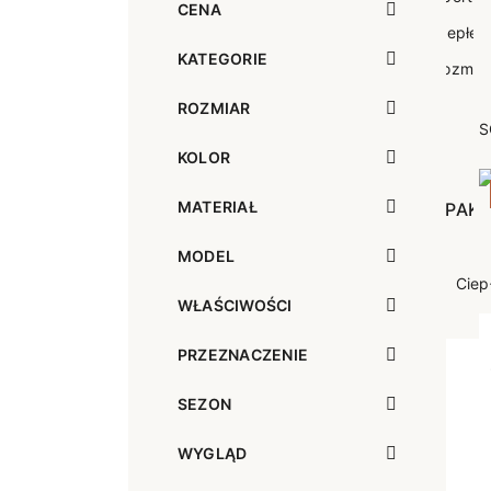
CENA
Sportowe
Ciepłe
Anty
KATEGORIE
Antypoślizgowe
Rozmiar
Do s
Ciepłe
Ciep
ROZMIAR
S
KOLOR
RAJSTOPY
GE
MATERIAŁ
OPAK
Ciepłe
Jedn
Wzo
MODEL
Ciep
WŁAŚCIWOŚCI
PRZEZNACZENIE
SEZON
WYGLĄD