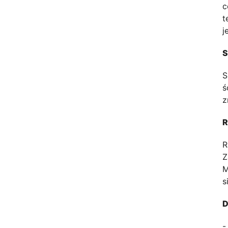
c
t
j
S
S
ś
z
R
R
Z
M
s
D
-