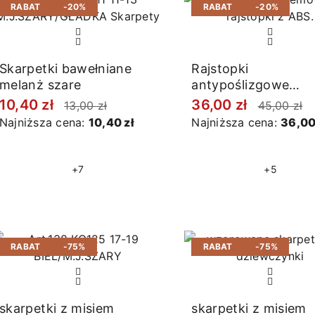
RABAT
-20%
RABAT
-20%
Skarpetki bawełniane
Rajstopki
melanż szare
antypoślizgowe
jasnoszare
10,40 zł
36,00 zł
13,00 zł
45,00 zł
Najniższa cena:
10,40 zł
Najniższa cena:
36,00
+7
+5
RABAT
-75%
RABAT
-75%
skarpetki z misiem
skarpetki z misiem