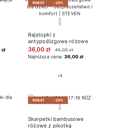
RABAT
-20%
Rajstopki z
antypoślizgowe różowe
36,00 zł
 zł
45,00 zł
Najniższa cena:
36,00 zł
+5
RABAT
-20%
Skarpetki bambusowe
różowe z pikotką