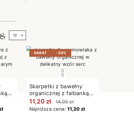
e
AŻ:
CI
RABAT
-20%
y
Skarpetki z bawełny
nką
organicznej z falbanką
złamana biel
11,20 zł
14,00 zł
zł
Najniższa cena:
11,20 zł