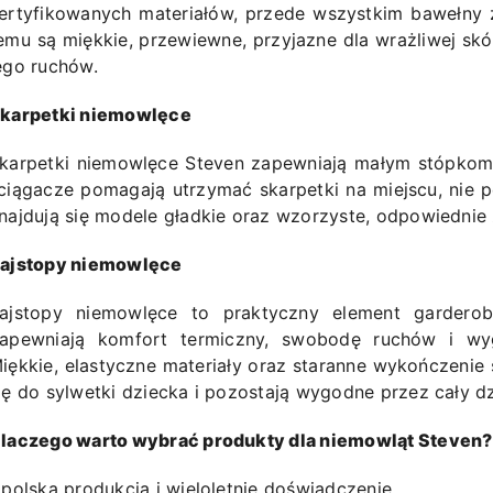
ertyfikowanych materiałów, przede wszystkim bawełny z
emu są miękkie, przewiewne, przyjazne dla wrażliwej sk
ego ruchów.
karpetki niemowlęce
karpetki niemowlęce Steven zapewniają małym stópkom 
ciągacze pomagają utrzymać skarpetki na miejscu, nie 
najdują się modele gładkie oraz wzorzyste, odpowiednie
ajstopy niemowlęce
ajstopy niemowlęce to praktyczny element garderob
apewniają komfort termiczny, swobodę ruchów i wy
iękkie, elastyczne materiały oraz staranne wykończenie
ię do sylwetki dziecka i pozostają wygodne przez cały dz
laczego warto wybrać produkty dla niemowląt Steven?
 polska produkcja i wieloletnie doświadczenie,