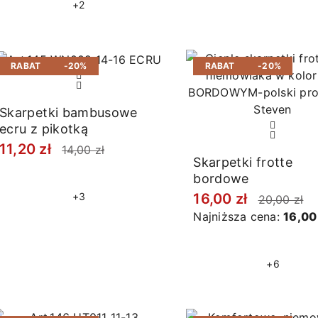
+2
RABAT
-20%
RABAT
-20%
Skarpetki bambusowe
ecru z pikotką
11,20 zł
14,00 zł
Skarpetki frotte
bordowe
16,00 zł
+3
20,00 zł
Najniższa cena:
16,00 
+6