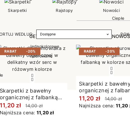
poślizgowe
Antypoślizgowe
Sportow
Skarpetki
Rajstopy
Nowości
 XL
pania
Ciepłe
Ciepłe
łe
Do spania
ORTUJ WEDŁUG:
POK
GETRY
NOWOŚ
Rozmiar XL
TRY
NOWOŚCI
OPAKOWANIA
Jednokolorowe
RABAT
-20%
RABAT
-20%
OWANIA
okolorowe
Wzorowane
rowane
łe
Skarpetki z bawełn
organicznej z falba
Skarpetki z bawełny
melanż szare
organicznej z falbanką
11,20 zł
14,00 zł
różowe
11,20 zł
14,00 zł
Najniższa cena:
11,20 
Najniższa cena:
11,20 zł