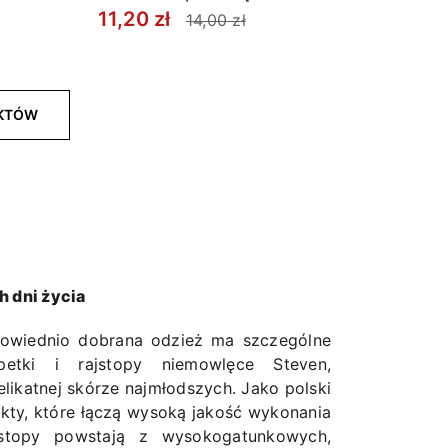
11,20 zł
14,00 zł
UKTÓW
h dni życia
powiednio dobrana odzież ma szczególne
petki i rajstopy niemowlęce Steven,
likatnej skórze najmłodszych. Jako polski
ty, które łączą wysoką jakość wykonania
ajstopy powstają z wysokogatunkowych,