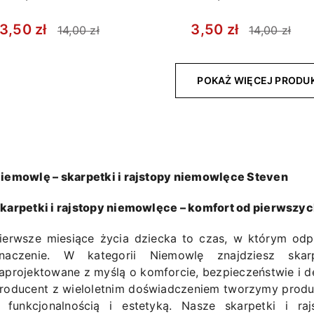
3,50 zł
3,50 zł
14,00 zł
14,00 zł
POKAŻ WIĘCEJ PROD
iemowlę – skarpetki i rajstopy niemowlęce Steven
karpetki i rajstopy niemowlęce – komfort od pierwszyc
ierwsze miesiące życia dziecka to czas, w którym od
naczenie. W kategorii Niemowlę znajdziesz skar
aprojektowane z myślą o komforcie, bezpieczeństwie i de
roducent z wieloletnim doświadczeniem tworzymy produk
 funkcjonalnością i estetyką. Nasze skarpetki i r