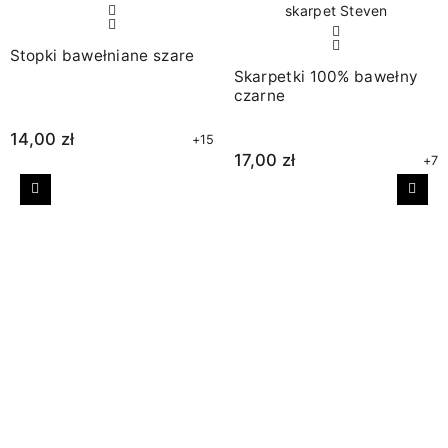
Stopki bawełniane szare
Skarpetki 100% bawełny
czarne
14,00 zł
+15
17,00 zł
+7
Poprzedni
Nast