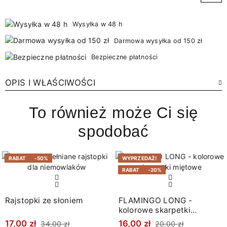
Wysyłka w 48 h
Darmowa wysyłka od 150 zł
Bezpieczne płatności
OPIS I WŁAŚCIWOŚCI
To również może Ci się
spodobać
RABAT
-50%
WYPRZEDAŻ!
RABAT
-20%
Rajstopki ze słoniem
FLAMINGO LONG -
kolorowe skarpetki
miętowe
17,00 zł
16,00 zł
34,00 zł
20,00 zł