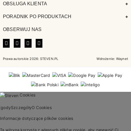
+
OBSŁUGA KLIENTA
+
PORADNIK PO PRODUKTACH
OBSERWUJ NAS
FACEBOOK
INSTAGRAM
LINKEDIN
TIKTOK
Prawa autorskie 2026: STEVEN.PL
Wdrożenie:
Waynet
Cookies
Zgody
Szczegóły
O Cookies
Informacje dotyczące plików cookies
Ta witryna korzysta z własnych plików cookie, aby zapewnić Ci