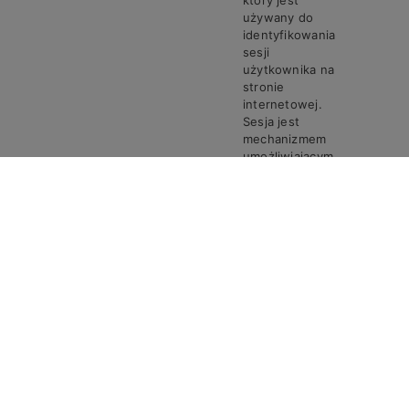
który jest
używany do
identyfikowania
sesji
użytkownika na
stronie
internetowej.
Sesja jest
mechanizmem
umożliwiającym
zachowanie
stanu i
informacji o
użytkowniku
pomiędzy
poszczególnymi
żądaniami w
trakcie jednej
PHPSESSID
Steven
Sesja
sesji połączenia.
Ciasto
PHPSESSID
przechowuje
unikalny
identyfikator