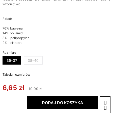
wzornictwo.
Skład:
76% bawełna
14% poliamid
8% polipropylen
2% elastan
Rozmiar:
35-37
38-40
Tabela rozmiarów
6,65 zł
19,00 zł
DODAJ DO KOSZYKA