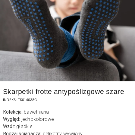
Skarpetki frotte antypoślizgowe szare
INDEKS:
TS014038G
Kolekcja:
bawełniana
Wygląd:
jednokolorowe
Wzór:
gładkie
Rodzaj ściągacza:
delikatny wywijany