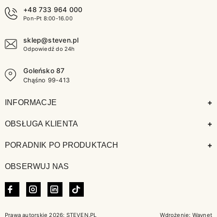
+48 733 964 000
Pon-Pt 8:00-16.00
sklep@steven.pl
Odpowiedź do 24h
Goleńsko 87
Chąśno 99-413
+
INFORMACJE
+
OBSŁUGA KLIENTA
+
PORADNIK PO PRODUKTACH
OBSERWUJ NAS
FACEBOOK
INSTAGRAM
LINKEDIN
TIKTOK
Prawa autorskie 2026: STEVEN.PL
Wdrożenie:
Waynet