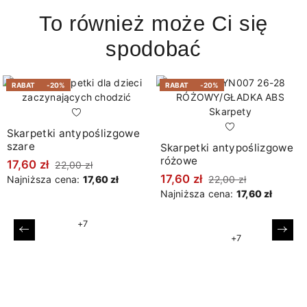
To również może Ci się
spodobać
RABAT
-20%
RABAT
-20%
Skarpetki antypoślizgowe
szare
Skarpetki antypoślizgowe
różowe
17,60 zł
22,00 zł
17,60 zł
Najniższa cena:
17,60 zł
22,00 zł
Najniższa cena:
17,60 zł
+7
Poprzedni
Nast
+7