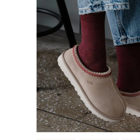
Sportowe
Ciepłe
Anty
Antypoślizgowe
Rozmiar
Do s
Ciepłe
Ciep
RAJSTOPY
GE
OPAK
Ciepłe
Jedn
Wzo
Ciep