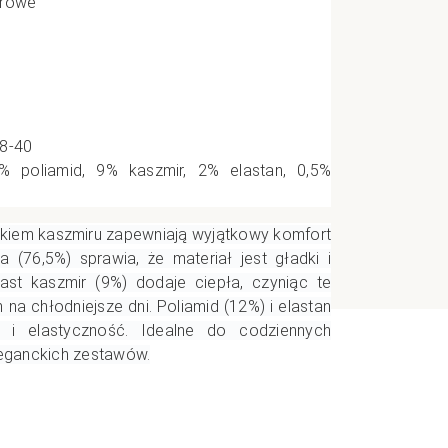
orowe
e
CI
38-40
 poliamid, 9% kaszmir, 2% elastan, 0,5%
atkiem kaszmiru zapewniają wyjątkowy komfort
a (76,5%) sprawia, że materiał jest gładki i
iast kaszmir (9%) dodaje ciepła, czyniąc te
na chłodniejsze dni. Poliamid (12%) i elastan
 i elastyczność. Idealne do codziennych
 eleganckich zestawów.