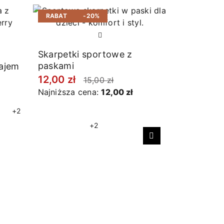
RABAT
-20%
RABAT
Skarpetki sportowe z
paskami
łajem
12,00 zł
15,00 zł
Najniższa cena:
12,00 zł
+2
+2
Następny
Skarpetki
11,20 zł
Najniższa 