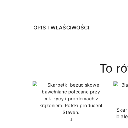
OPIS I WŁAŚCIWOŚCI
To r
Skar
białe