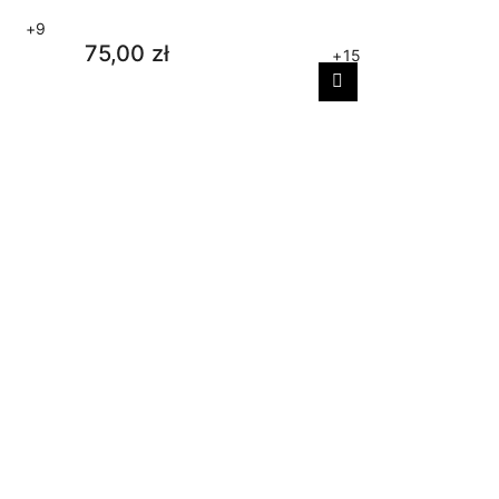
+9
75,00 zł
+15
Następny
Skarpetki
33,00 zł