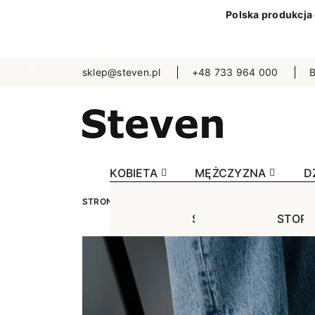
Polska produkcja
sklep@steven.pl
+48 733 964 000
B
KOBIETA
MĘŻCZYZNA
D
STRONA GŁÓWNA
KOBIETA
SKARPETKI
J
STOPKI
STOPK
SKA
Jednokolorowe
Jednok
Jedn
Niewidoczne
Niewid
Wzo
Wzorowane
Wzorow
Bezu
Bezuciskowe
Sporto
Spo