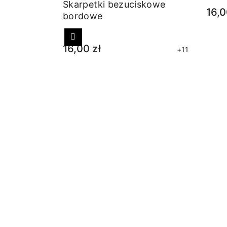
Skarpetki bezuciskowe
16,0
bordowe
Poprzedni
16,00 zł
+11