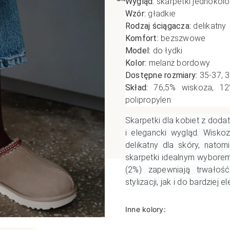
Wygląd:
skarpetki jednokol
Wzór:
gładkie
poślizgowe
Antypoślizgowe
Sportow
Rodzaj ściągacza:
delikatny
 XL
pania
Ciepłe
Ciepłe
Komfort:
bezszwowe
łe
Do spania
Model:
do łydki
Kolor:
melanż bordowy
GETRY
NOWOŚ
Rozmiar XL
Dostępne rozmiary:
35-37, 
TRY
NOWOŚCI
OPAKOWANIA
Jednokolorowe
Skład:
76,5% wiskoza, 12%
OWANIA
okolorowe
Wzorowane
polipropylen
rowane
Skarpetki dla kobiet z dod
i elegancki wygląd. Wiskoz
łe
delikatny dla skóry, natom
skarpetki idealnym wyborem 
(2%) zapewniają trwałość
stylizacji, jak i do bardziej
Inne kolory: