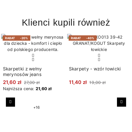
Klienci kupili również
RABAT
-20%
RABAT
-40%
Skarpetki z wełny
Skarpety - wzór łowicki
merynosów jeans
21,60 zł
11,40 zł
27,00 zł
19,00 zł
Najniższa cena:
21,60 zł
Poprzedni
Nast
+16