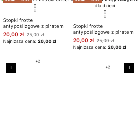
RABAT
-20%
RABAT
-20%
Stopki frotte
antypoślizgowe z piratem
Stopki frotte
antypoślizgowe z piratem
20,00 zł
25,00 zł
20,00 zł
25,00 zł
Najniższa cena:
20,00 zł
Najniższa cena:
20,00 zł
+2
+2
Poprzedni
Nast