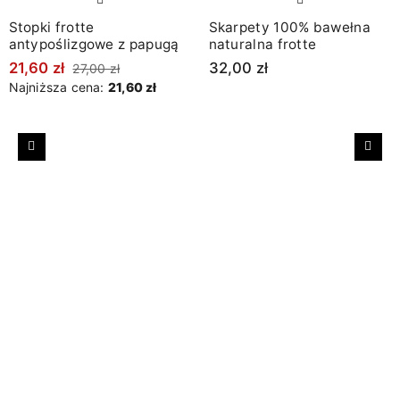
Stopki frotte
Skarpety 100% bawełna
antypoślizgowe z papugą
naturalna frotte
21,60 zł
32,00 zł
27,00 zł
Najniższa cena:
21,60 zł
Poprzedni
Nast