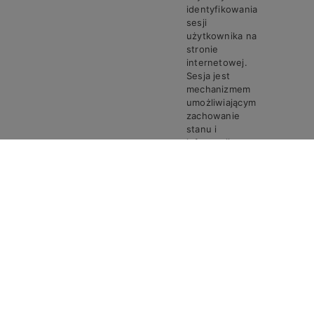
identyfikowania
sesji
użytkownika na
stronie
internetowej.
Sesja jest
mechanizmem
umożliwiającym
zachowanie
stanu i
informacji o
użytkowniku
pomiędzy
poszczególnymi
żądaniami w
trakcie jednej
PHPSESSID
Steven
Sesja
sesji połączenia.
Ciasto
PHPSESSID
przechowuje
unikalny
identyfikator
sesji, który jest