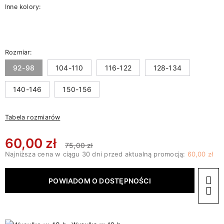
Inne kolory:
Rozmiar:
92-98
104-110
116-122
128-134
140-146
150-156
Tabela rozmiarów
60,00 zł
75,00 zł
Najniższa cena w ciągu 30 dni przed aktualną promocją:
60,00 zł
POWIADOM O DOSTĘPNOŚCI