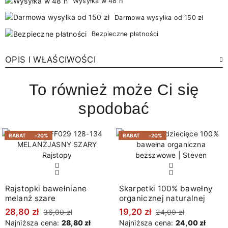
Wysyłka w 48 h
Darmowa wysyłka od 150 zł
Bezpieczne płatności
OPIS I WŁAŚCIWOŚCI
To również może Ci się
spodobać
RABAT
-20%
RABAT
-20%
Rajstopki bawełniane
Skarpetki 100% bawełny
melanż szare
organicznej naturalnej
28,80 zł
19,20 zł
36,00 zł
24,00 zł
Najniższa cena:
28,80 zł
Najniższa cena:
24,00 zł