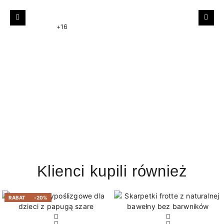
Poprzedni
Nast
+16
Klienci kupili również
RABAT
-20%