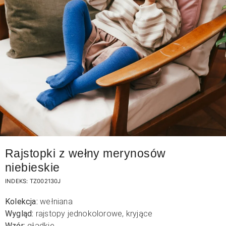
Rajstopki z wełny merynosów
niebieskie
INDEKS:
TZ002130J
Kolekcja:
wełniana
Wygląd:
rajstopy jednokolorowe, kryjące
Wzór:
gładkie