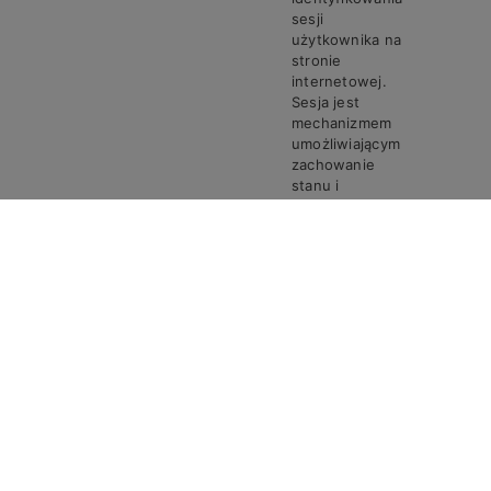
sesji
użytkownika na
stronie
internetowej.
Sesja jest
mechanizmem
umożliwiającym
zachowanie
stanu i
informacji o
użytkowniku
pomiędzy
poszczególnymi
żądaniami w
trakcie jednej
PHPSESSID
Steven
Sesja
sesji połączenia.
Ciasto
PHPSESSID
przechowuje
unikalny
identyfikator
sesji, który jest
wymagany do