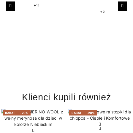
+11
Poprzedni
Nast
+5
Klienci kupili również
RABAT
-20%
RABAT
-20%