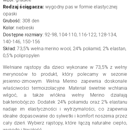
Rodzaj ściągacza:
wygodny pas w formie elastycznej
opaski
Grubość:
308 den
Kolor:
niebieski
Dostępne rozmiary:
92-98, 104-110, 116-122, 128-134,
140-146, 150-156
Skład:
73,5% wełna merino wool, 24% poliamid, 2% elastan,
0,5% polipropylen
Wełniane rajstopy dla dzieci wykonane w 73,5% z wełny
merynosów to produkt, który polecamy w sezonie
jesienno-zimowym. Wełna Merino zapewnia doskonałe
właściwości termoizolacyjne. Materiał świetnie wchłania
wilgoć, a także włókna wełny Merino działają
bakteriobójczo. Dodatek 24% poliamidu oraz 2% elastanu
nadaje im elastyczności i wytrzymałości, co zapewnia
idealne dopasowanie do sylwetki i komfort noszenia przez
cały dzień. Wybierz rajstopy, które łączą naturalne ciepło,
wygodę i trwałość.