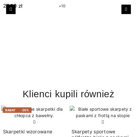
27,00 zł
+10
Poprzedni
Nast
Klienci kupili również
RABAT
-20%
Skarpetki wzorowane
Skarpety sportowe