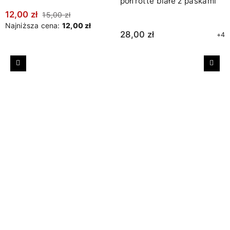
półfrotte białe z paskami
12,00 zł
15,00 zł
Najniższa cena:
12,00 zł
28,00 zł
+4
Poprzedni
Nast