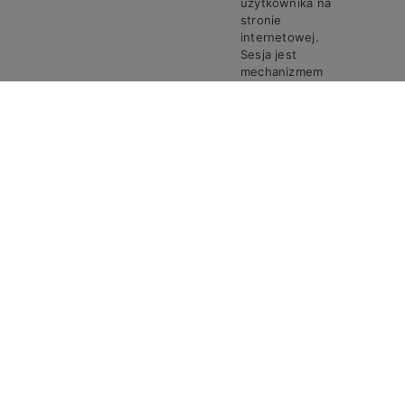
użytkownika na
stronie
internetowej.
Sesja jest
mechanizmem
umożliwiającym
zachowanie
stanu i
informacji o
użytkowniku
pomiędzy
poszczególnymi
żądaniami w
trakcie jednej
PHPSESSID
Steven
Sesja
sesji połączenia.
Ciasto
PHPSESSID
przechowuje
unikalny
identyfikator
sesji, który jest
wymagany do
przetwarzania
żądań i