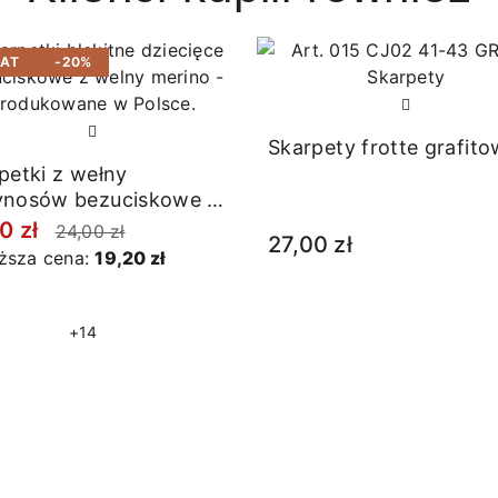
BAT
-20%
Skarpety frotte grafit
petki z wełny
ynosów bezuciskowe w
ki błękitne
0 zł
24,00 zł
27,00 zł
iższa cena:
19,20 zł
+14