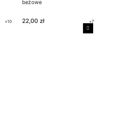
beżowe
22,00 zł
+10
+7
Następny
Skarpetki
wełny mer
31,00 zł