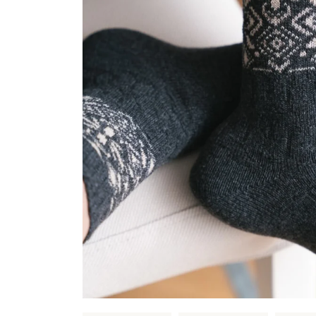
Sportowe
Ciepłe
Anty
Antypoślizgowe
Rozmiar
Do s
Ciepłe
Ciep
RAJSTOPY
GE
OPAK
Ciepłe
Jedn
Wzo
Ciep