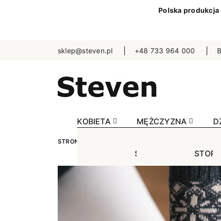
Polska produkcja
sklep@steven.pl
+48 733 964 000
B
KOBIETA
MĘŻCZYZNA
D
STRONA GŁÓWNA
KOBIETA
SKARPETKI
J
STOPKI
STOPK
SKA
Jednokolorowe
Jednok
Jedn
Niewidoczne
Niewid
Wzo
Wzorowane
Wzorow
Bezu
Bezuciskowe
Sporto
Spo