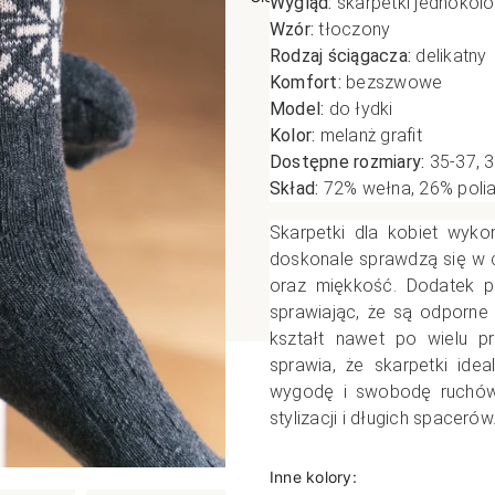
Wygląd:
skarpetki jednokol
Wzór:
tłoczony
poślizgowe
Antypoślizgowe
Sportow
Rodzaj ściągacza:
delikatny
 XL
pania
Ciepłe
Ciepłe
Komfort:
bezszwowe
łe
Do spania
Model:
do łydki
Kolor:
melanż grafit
GETRY
NOWOŚ
Rozmiar XL
Dostępne rozmiary:
35-37, 
TRY
NOWOŚCI
OPAKOWANIA
Jednokolorowe
Skład:
72% wełna, 26% polia
OWANIA
okolorowe
Wzorowane
Skarpetki dla kobiet wyko
rowane
doskonale sprawdzą się w c
oraz miękkość. Dodatek p
łe
sprawiając, że są odporne
kształt nawet po wielu pr
sprawia, że skarpetki ide
wygodę i swobodę ruchów 
stylizacji i długich spacerów
Inne kolory: