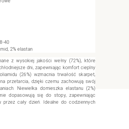
orowe
e
CI
38-40
mid, 2% elastan
nane z wysokiej jakości wełny (72%), które
hłodniejsze dni, zapewniając komfort cieplny
oliamidu (26%) wzmacnia trwałość skarpet,
 na przetarcia, dzięki czemu zachowują swój
aniach. Niewielka domieszka elastanu (2%)
alnie dopasowują się do stopy, zapewniając
przez cały dzień. Idealne do codziennych
.