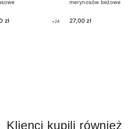
usowe
merynosów beżowe
0 zł
27,00 zł
+24
Klienci kupili również