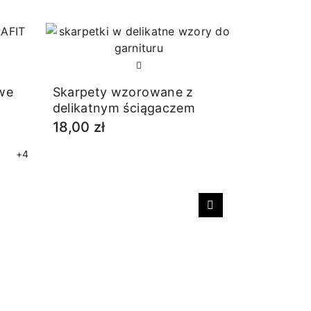
RABAT
owe
Skarpety wzorowane z
delikatnym ściągaczem
18,00 zł
+4
Następny
Skarpetki
merynosó
19,20 zł
Najniższa 