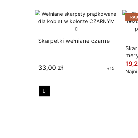
RA
Skarpetki wełniane czarne
Skar
mer
prąż
19,2
33,00 zł
+15
Najn
Poprzedni