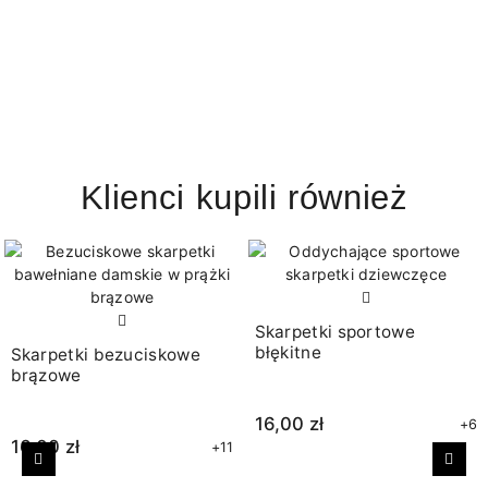
Klienci kupili również
Skarpetki sportowe
błękitne
Skarpetki bezuciskowe
brązowe
16,00 zł
+6
16,00 zł
+11
Poprzedni
Nast