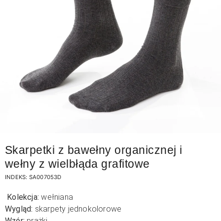
Skarpetki z bawełny organicznej i
wełny z wielbłąda grafitowe
INDEKS:
SA007053D
Kolekcja:
wełniana
Wygląd:
skarpety jednokolorowe
Wzór:
prążki