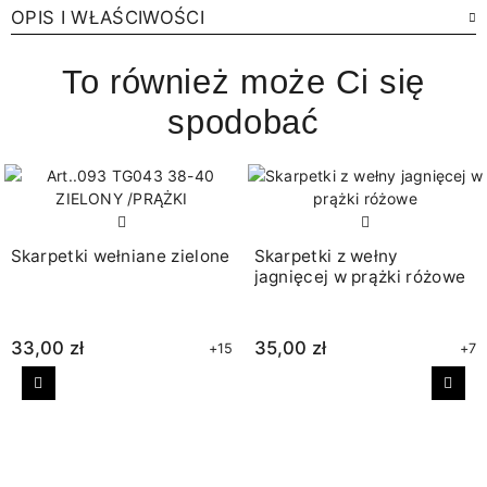
OPIS I WŁAŚCIWOŚCI
To również może Ci się
spodobać
Skarpetki wełniane zielone
Skarpetki z wełny
jagnięcej w prążki różowe
33,00 zł
35,00 zł
+15
+7
Poprzedni
Nast