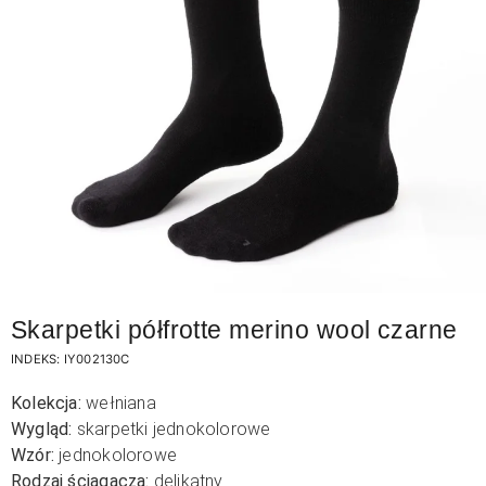
Skarpetki półfrotte merino wool czarne
INDEKS:
IY002130C
Kolekcja:
wełniana
Wygląd:
skarpetki jednokolorowe
Wzór:
jednokolorowe
Rodzaj ściągacza:
delikatny