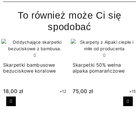
To również może Ci się
spodobać
Skarpetki bambusowe
Skarpetki 50% wełna
bezuciskowe koralowe
alpaka pomarańczowe
18,00 zł
75,00 zł
+12
+15
Poprzedni
Nast