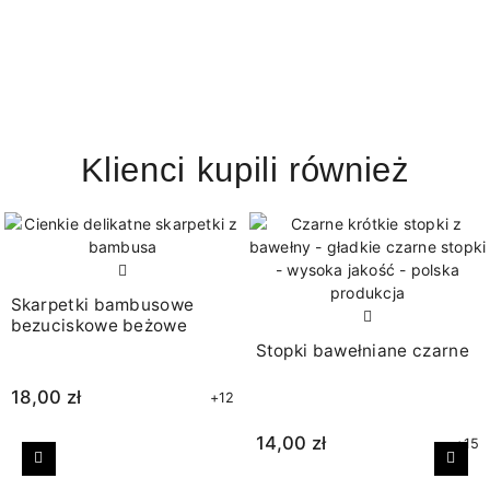
Klienci kupili również
Skarpetki bambusowe
bezuciskowe beżowe
Stopki bawełniane czarne
18,00 zł
+12
14,00 zł
+15
Poprzedni
Nast