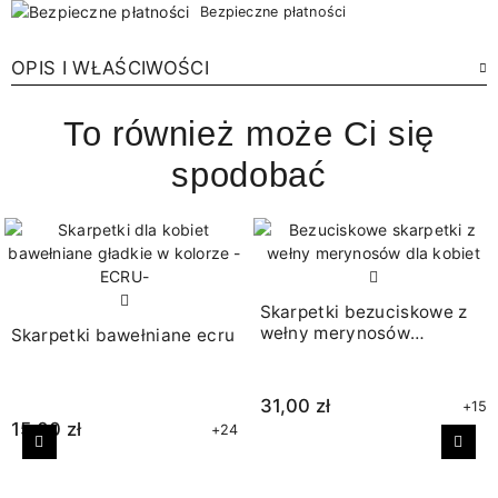
Bezpieczne płatności
OPIS I WŁAŚCIWOŚCI
To również może Ci się
spodobać
Skarpetki bezuciskowe z
wełny merynosów
Skarpetki bawełniane ecru
brązowe
31,00 zł
+15
15,00 zł
+24
Poprzedni
Nast