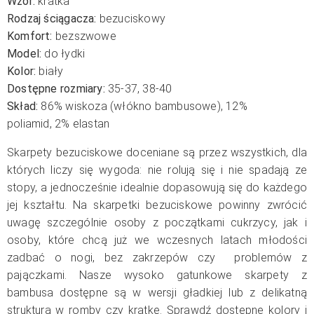
Wzór:
kratka
Rodzaj ściągacza:
bezuciskowy
Komfort:
bezszwowe
Model:
do łydki
Kolor:
biały
Dostępne rozmiary:
35-37, 38-40
Skład:
86% wiskoza (włókno bambusowe),
12%
poliamid,
2% elastan
Skarpety bezuciskowe doceniane są przez wszystkich, dla
których liczy się wygoda: nie rolują się i nie spadają ze
stopy, a jednocześnie idealnie dopasowują się do każdego
jej kształtu. Na skarpetki bezuciskowe powinny zwrócić
uwagę szczególnie osoby z początkami cukrzycy, jak i
osoby, które chcą już we wczesnych latach młodości
zadbać o nogi, bez zakrzepów czy problemów z
pajączkami. Nasze wysoko gatunkowe skarpety z
bambusa dostępne są w wersji gładkiej lub z delikatną
strukturą w romby czy kratkę. Sprawdź dostępne kolory i