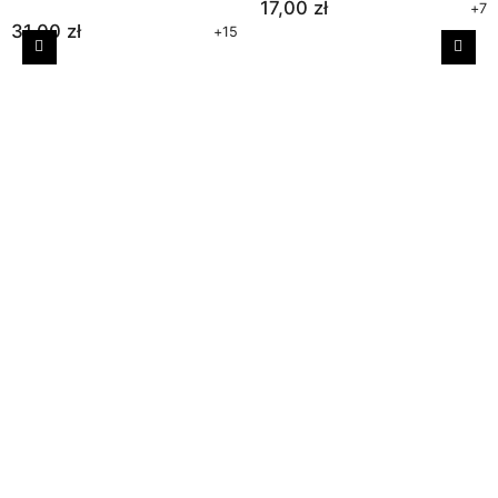
17,00 zł
+7
31,00 zł
+15
Poprzedni
Nast