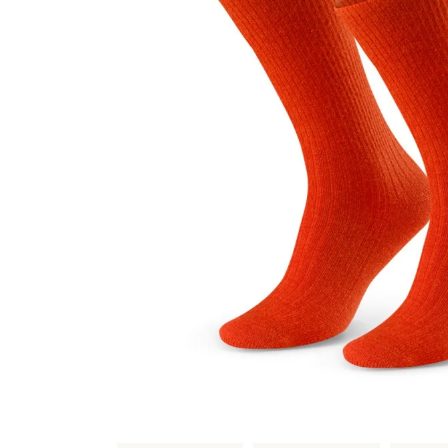
Sportowe
Ciepłe
Anty
Antypoślizgowe
Rozmiar
Do s
Ciepłe
Ciep
RAJSTOPY
GE
OPAK
Ciepłe
Jedn
Wzo
Ciep