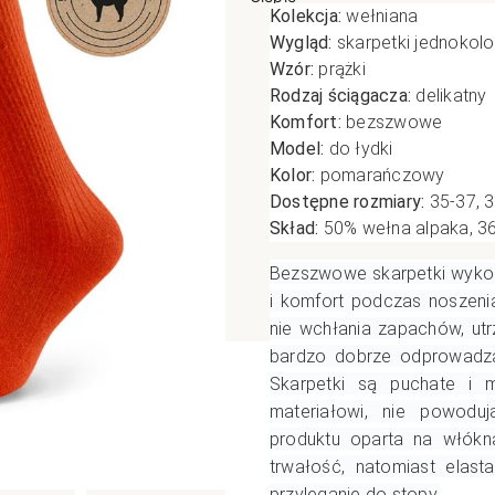
Kolekcja:
wełniana
poślizgowe
Antypoślizgowe
Sportow
Wygląd:
skarpetki jednokol
Wzór:
prążki
 XL
pania
Ciepłe
Ciepłe
Rodzaj ściągacza:
delikatny
łe
Do spania
Komfort:
bezszwowe
GETRY
NOWOŚ
Rozmiar XL
Model:
do łydki
TRY
NOWOŚCI
OPAKOWANIA
Kolor:
pomarańczowy
Jednokolorowe
Dostępne rozmiary:
35-37, 
OWANIA
okolorowe
Wzorowane
Skład:
50% wełna alpaka, 36
rowane
Bezszwowe skarpetki wykon
łe
i komfort podczas noszeni
nie wchłania zapachów, utr
bardzo dobrze odprowadza 
Skarpetki są puchate i 
materiałowi, nie powoduj
produktu oparta na włókn
trwałość, natomiast elast
przyleganie do stopy.