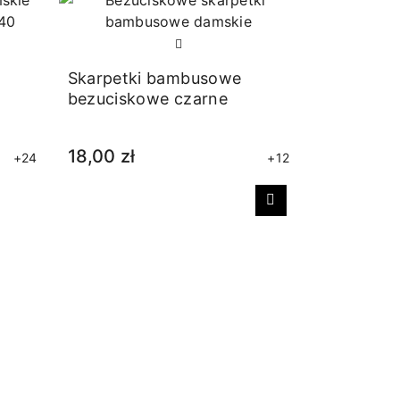
Skarpetki bambusowe
bezuciskowe czarne
18,00 zł
+24
+12
Następny
Skarpetk
cienkie b
19,00 zł