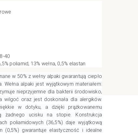
e
orowe
CI
38-40
,5% poliamid, 13% wełna, 0,5% elastan
ane w 50% z wełny alpaki gwarantują ciepło
a. Wełna alpaki jest wyjątkowym materiałem:
zymuje nieprzyjemne dla bakterii środowisko,
wilgoć oraz jest doskonała dla alergików.
miękkie w dotyku, a dzięki prążkowanemu
ą żadnego ucisku na stopie. Konstrukcja
ach poliamidowych (36,5%) daje wyjątkową
an (0,5%) gwarantuje elastyczność i idealne