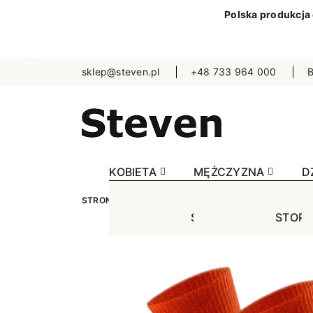
Polska produkcja
sklep@steven.pl
+48 733 964 000
B
KOBIETA
MĘŻCZYZNA
D
STRONA GŁÓWNA
KOBIETA
SKARPETKI
J
STOPKI
STOPK
SKA
Jednokolorowe
Jednok
Jedn
Niewidoczne
Niewid
Wzo
Wzorowane
Wzorow
Bezu
Bezuciskowe
Sporto
Spo