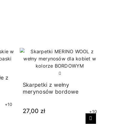
łe z
Skarpetki z wełny
merynosów bordowe
+10
27,00 zł
+10
Następny