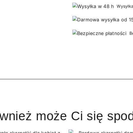
Wysyłka
B
ównież może Ci się spo