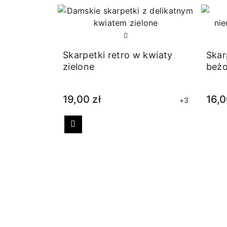
Skarpetki retro w kwiaty
Skar
zielone
beż
19,00 zł
16,0
+3
Poprzedni