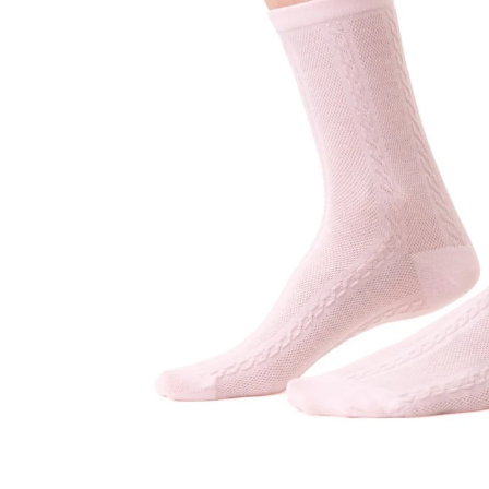
Sportowe
Ciepłe
Anty
Antypoślizgowe
Rozmiar
Do s
Ciepłe
Ciep
RAJSTOPY
GE
OPAK
Ciepłe
Jedn
Wzo
Ciep