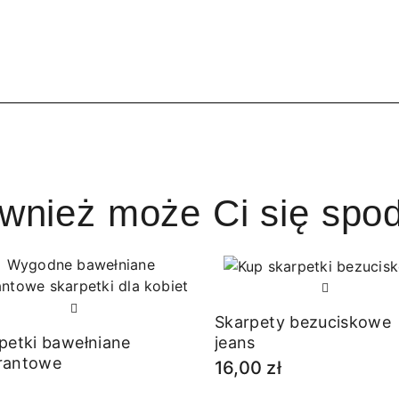
ównież może Ci się spo
Skarpety bezuciskowe
petki bawełniane
jeans
rantowe
16,00 zł