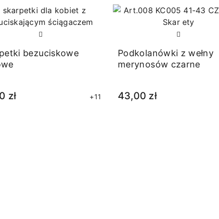
petki bezuciskowe
Podkolanówki z wełny
owe
merynosów czarne
0 zł
43,00 zł
+11