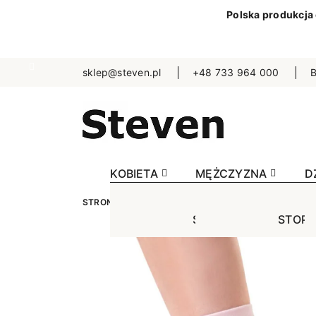
Polska produkcja
sklep@steven.pl
+48 733 964 000
B
KOBIETA
MĘŻCZYZNA
D
STRONA GŁÓWNA
KOBIETA
SKARPETKI
J
STOPKI
STOPK
SKA
Jednokolorowe
Jednok
Jedn
Niewidoczne
Niewid
Wzo
Wzorowane
Wzorow
Bezu
Bezuciskowe
Sporto
Spo