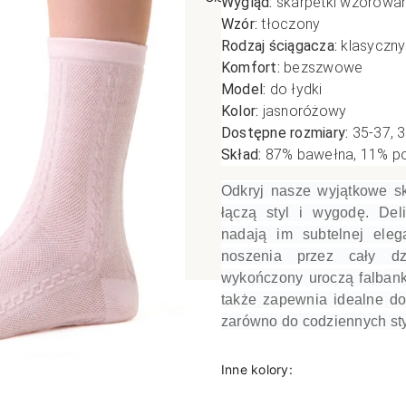
Wygląd:
skarpetki wzorowa
Wzór:
tłoczony
poślizgowe
Antypoślizgowe
Sportow
Rodzaj ściągacza:
klasyczny
 XL
pania
Ciepłe
Ciepłe
Komfort:
bezszwowe
łe
Do spania
Model:
do łydki
Kolor:
jasnoróżowy
GETRY
NOWOŚ
Rozmiar XL
Dostępne rozmiary:
35-37, 
TRY
NOWOŚCI
OPAKOWANIA
Jednokolorowe
Skład:
87
% bawełna, 11% po
OWANIA
okolorowe
Wzorowane
Odkryj nasze wyjątkowe s
rowane
łączą styl i wygodę. Deli
łe
nadają im subtelnej eleg
noszenia przez cały dz
wykończony uroczą falbanką,
także zapewnia idealne d
zarówno do codziennych styl
Inne kolory: