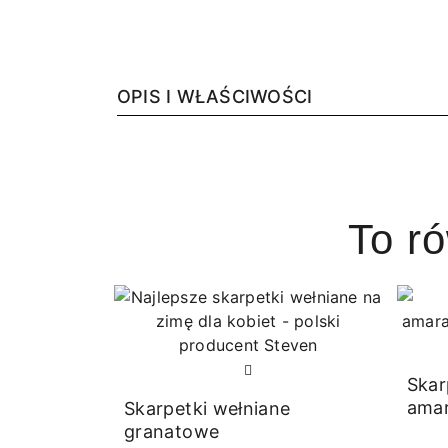
OPIS I WŁAŚCIWOŚCI
To r
Skar
ama
Skarpetki wełniane
granatowe