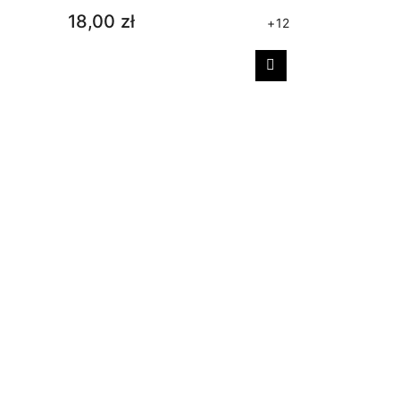
18,00 zł
+12
Następny
Skarpetki
33,00 zł