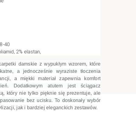
ne
e
CI
38-40
liamid, 2% elastan,
karpetki damskie z wypukłym wzorem, które
katne, a jednocześnie wyraziste tłoczenia
ancji, a miękki materiał zapewnia komfort
ień. Dodatkowym atutem jest ściągacz
 który nie tylko pięknie się prezentuje, ale
opasowanie bez ucisku. To doskonały wybór
izacji, jak i bardziej eleganckich zestawów.