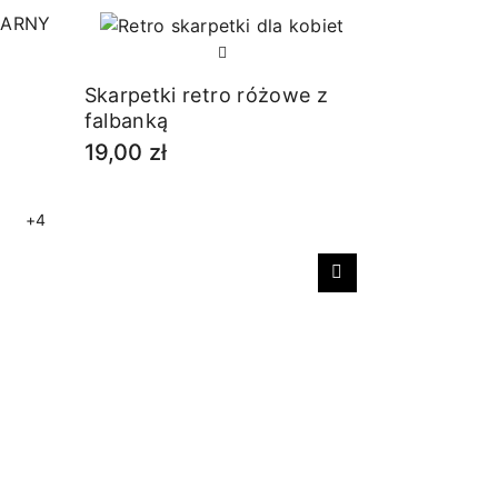
Skarpetki retro różowe z
falbanką
19,00 zł
+4
Następny
Skarpetki
beżowe
19,00 zł